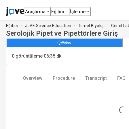
Araştırma
Eğitim
İşletme
Eğitim
JoVE Science Education
Temel Biyoloji
Genel Lab
Serolojik Pipet ve Pipettörlere Giriş
Video
·
0
görüntüleme
06:35
dk
Overview
Procedure
Transcript
FAQ
Loading...