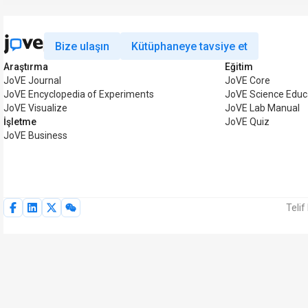
Bize ulaşın
Kütüphaneye tavsiye et
Araştırma
Eğitim
JoVE Journal
JoVE Core
JoVE Encyclopedia of Experiments
JoVE Science Educ
JoVE Visualize
JoVE Lab Manual
İşletme
JoVE Quiz
JoVE Business
Telif