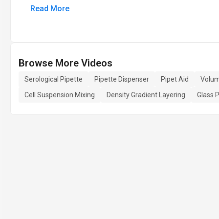
Read More
Browse More Videos
Serological Pipette
Pipette Dispenser
Pipet Aid
Volu
Cell Suspension Mixing
Density Gradient Layering
Glass P