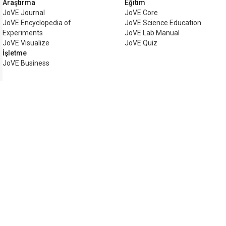
Araştırma
Eğitim
JoVE Journal
JoVE Core
JoVE Encyclopedia of
JoVE Science Education
Experiments
JoVE Lab Manual
JoVE Visualize
JoVE Quiz
İşletme
JoVE Business
Telif hakkı © 2026 MyJoVE Corp