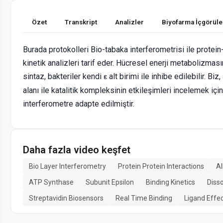
Özet
Transkript
Analizler
Biyofarma İçgörüle
Burada protokolleri Bio-tabaka interferometrisi ile protein
kinetik analizleri tarif eder. Hücresel enerji metabolizması
sintaz, bakteriler kendi
alt birimi ile inhibe edilebilir. Biz
ε
alanı ile katalitik kompleksinin etkileşimleri incelemek içi
interferometre adapte edilmiştir.
Daha fazla video keşfet
Bio Layer Interferometry
Protein Protein Interactions
Al
ATP Synthase
Subunit Epsilon
Binding Kinetics
Disso
Streptavidin Biosensors
Real Time Binding
Ligand Effe