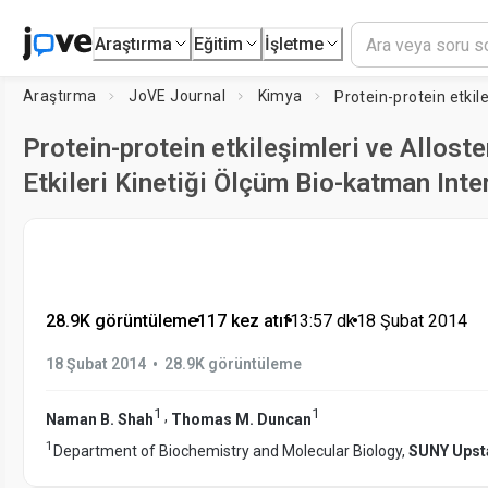
Araştırma
Eğitim
İşletme
Araştırma
JoVE Journal
Kimya
Protein-protein etkileşimleri ve Alloste
Etkileri Kinetiği Ölçüm Bio-katman Inte
28.9K görüntüleme
•
117 kez atıf
•
13:57
dk
•
18 Şubat 2014
•
18 Şubat 2014
28.9K görüntüleme
1
1
,
Naman B. Shah
Thomas M. Duncan
1
Department of Biochemistry and Molecular Biology,
SUNY Upsta