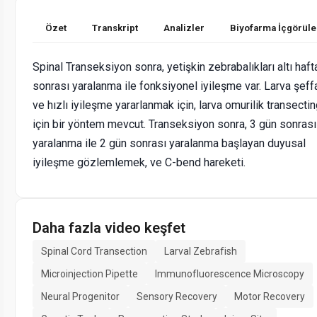
Özet
Transkript
Analizler
Biyofarma İçgörüle
Spinal Transeksiyon sonra, yetişkin zebrabalıkları altı haft
sonrası yaralanma ile fonksiyonel iyileşme var. Larva şeffa
ve hızlı iyileşme yararlanmak için, larva omurilik transecti
için bir yöntem mevcut. Transeksiyon sonra, 3 gün sonrası
yaralanma ile 2 gün sonrası yaralanma başlayan duyusal
iyileşme gözlemlemek, ve C-bend hareketi.
Daha fazla video keşfet
Spinal Cord Transection
Larval Zebrafish
Microinjection Pipette
Immunofluorescence Microscopy
Neural Progenitor
Sensory Recovery
Motor Recovery