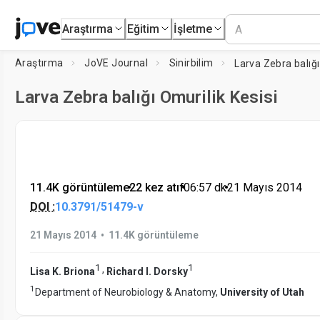
Araştırma
Eğitim
İşletme
Araştırma
JoVE Journal
Sinirbilim
Larva Zebra balığı Omurilik Kesisi
11.4K görüntüleme
•
22 kez atıf
•
06:57
dk
•
21 Mayıs 2014
DOI :
10.3791/51479-v
•
21 Mayıs 2014
11.4K görüntüleme
1
1
,
Lisa K. Briona
Richard I. Dorsky
1
Department of Neurobiology & Anatomy,
University of Utah