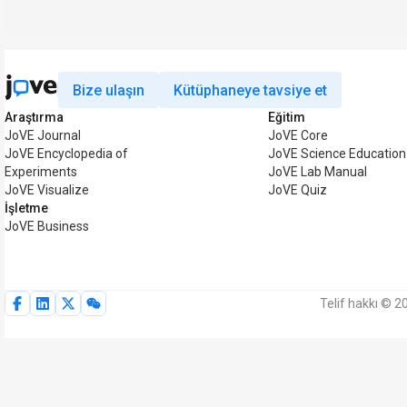
Bize ulaşın
Kütüphaneye tavsiye et
Araştırma
Eğitim
JoVE Journal
JoVE Core
JoVE Encyclopedia of
JoVE Science Education
Experiments
JoVE Lab Manual
JoVE Visualize
JoVE Quiz
İşletme
JoVE Business
Telif hakkı © 2