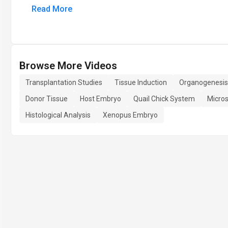
Read More
Browse More Videos
Transplantation Studies
Tissue Induction
Organogenesis
Donor Tissue
Host Embryo
Quail Chick System
Micros
Histological Analysis
Xenopus Embryo