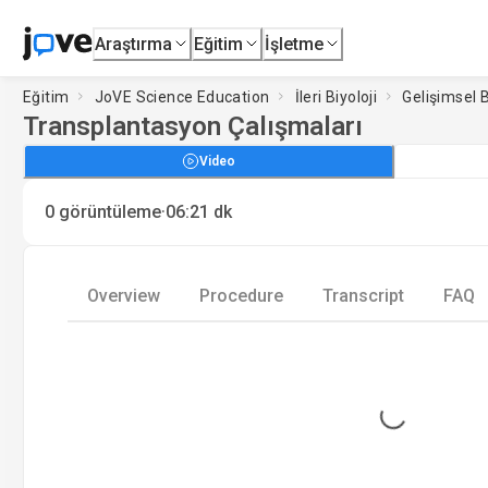
Araştırma
Eğitim
İşletme
Eğitim
JoVE Science Education
İleri Biyoloji
Gelişimsel B
Transplantasyon Çalışmaları
Video
·
0
görüntüleme
06:21
dk
Overview
Procedure
Transcript
FAQ
Loading...