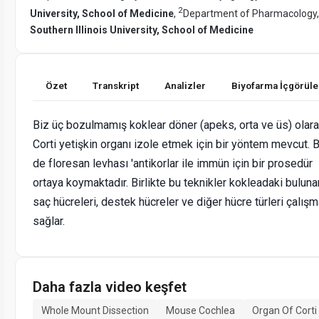
2
University, School of Medicine
,
Department of Pharmacology,
Southern Illinois University, School of Medicine
Özet
Transkript
Analizler
Biyofarma İçgörüle
Biz üç bozulmamış koklear döner (apeks, orta ve üs) olar
Corti yetişkin organı izole etmek için bir yöntem mevcut. 
de floresan levhası 'antikorlar ile immün için bir prosedür
ortaya koymaktadır. Birlikte bu teknikler kokleadaki buluna
saç hücreleri, destek hücreler ve diğer hücre türleri çalış
sağlar.
Daha fazla video keşfet
Whole Mount Dissection
Mouse Cochlea
Organ Of Corti