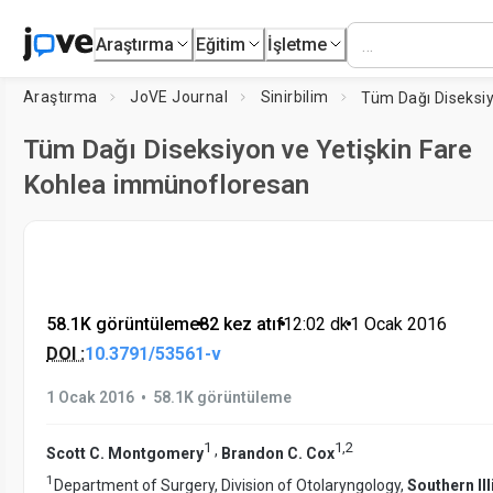
Araştırma
Eğitim
İşletme
Araştırma
JoVE Journal
Sinirbilim
Tüm Dağı Diseksiyon ve Yetişkin Fare
Kohlea immünofloresan
58.1K görüntüleme
•
82 kez atıf
•
12:02
dk
•
1 Ocak 2016
DOI :
10.3791/53561-v
•
1 Ocak 2016
58.1K görüntüleme
1
1
,
2
,
Scott C. Montgomery
Brandon C. Cox
1
Department of Surgery, Division of Otolaryngology,
Southern Ill