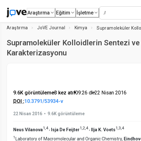
Araştırma
Eğitim
İşletme
Araştırma
JoVE Journal
Kimya
Supramoleküler Kolloidlerin Sentezi ve
Karakterizasyonu
9.6K görüntüleme
•
3 kez atıf
•
09:26
dk
•
22 Nisan 2016
DOI :
10.3791/53934-v
•
22 Nisan 2016
9.6K görüntüleme
1
,
4
1
,
2
,
4
1
,
3
,
4
,
,
Neus Vilanova
Isja De Feijter
Ilja K. Voets
1
Laboratory of Macromolecular and Organic Chemistry,
Eindhov