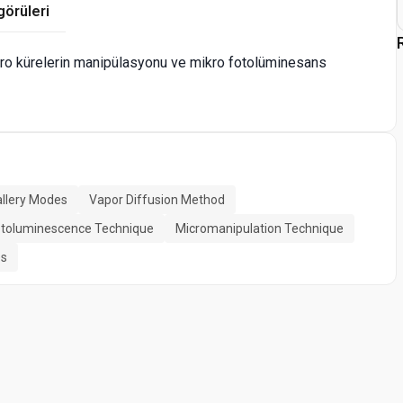
görüleri
ikro kürelerin manipülasyonu ve mikro fotolüminesans
allery Modes
Vapor Diffusion Method
otoluminescence Technique
Micromanipulation Technique
es