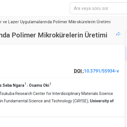
r ve Lazer Uygulamalarında Polimer Mikrokürelerin Üretimi
nda Polimer Mikrokürelerin Üretimi
DOI :
10.3791/55934-v
1
1
,
s Seba Ngara
Osamu Oki
Tsukuba Research Center for Interdisciplinary Materials Science
 in Fundamental Science and Technology (CiRfSE),
University of