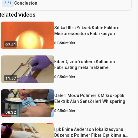
Conclusion
6:51
Related Videos
Silika Ultra Yüksek Kalite Faktörü
Microresonators Fabrikasyon
0
Görüntüler
07:51
Fiber Çizim Yöntemi Kullanma
Fabricating meta malzeme
0
Görüntüler
11:57
Galeri Modu Polimerik Mikro-optik
Elektrik Alan Sensörleri Whispering
Gelişimi
0
Görüntüler
08:32
Işık Enine Anderson lokalizasyonu
Düzensiz Polimer Fiber Optik imalatı