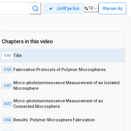
TR
Oturum Aç
JoVE'ye Sor
Chapters in this video
Title
0:05
Fabrication Protocols of Polymer Microspheres
0:52
Micro-photoluminescence Measurement of an Isolated
3:07
Microsphere
Micro-photoluminescence Measurement of an
4:07
Connected Microsphere
Results: Polymer Microsphere Fabrication
4:56