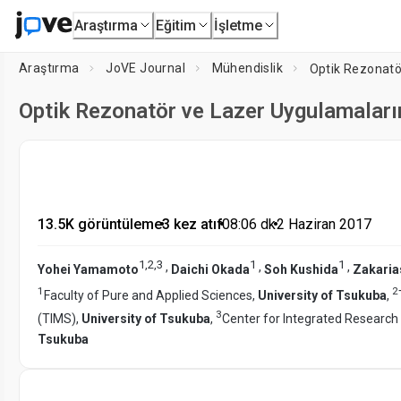
Araştırma
Eğitim
İşletme
Araştırma
JoVE Journal
Mühendislik
Optik Rezonatö
Optik Rezonatör ve Lazer Uygulamaları
13.5K görüntüleme
•
3 kez atıf
•
08:06
dk
•
2 Haziran 2017
1
,
2
,
3
1
1
,
,
,
Yohei Yamamoto
Daichi Okada
Soh Kushida
Zakaria
1
2
Faculty of Pure and Applied Sciences,
University of Tsukuba
,
3
(TIMS),
University of Tsukuba
,
Center for Integrated Research
Tsukuba