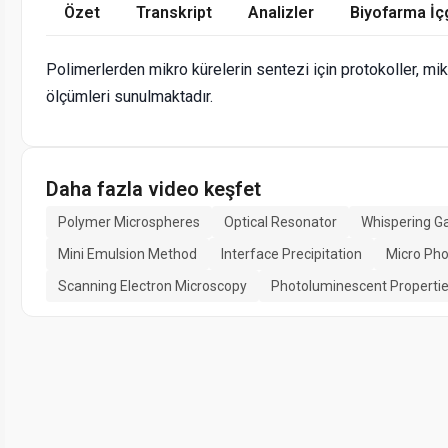
Özet
Transkript
Analizler
Biyofarma İç
Polimerlerden mikro kürelerin sentezi için protokoller, m
ölçümleri sunulmaktadır.
Daha fazla video keşfet
Polymer Microspheres
Optical Resonator
Whispering G
Mini Emulsion Method
Interface Precipitation
Micro Ph
Scanning Electron Microscopy
Photoluminescent Properti