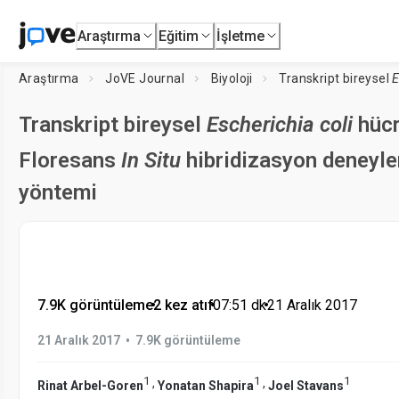
Araştırma
Eğitim
İşletme
Araştırma
JoVE Journal
Biyoloji
Transkript bireysel
E
Transkript bireysel
Escherichia coli
hücr
Floresans
In Situ
hibridizasyon deneyler
yöntemi
7.9K görüntüleme
•
2 kez atıf
•
07:51
dk
•
21 Aralık 2017
•
21 Aralık 2017
7.9K görüntüleme
1
1
1
,
,
Rinat Arbel-Goren
Yonatan Shapira
Joel Stavans