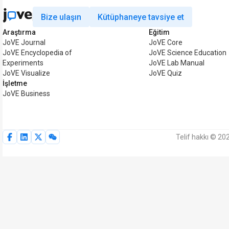
Bize ulaşın
Kütüphaneye tavsiye et
Araştırma
Eğitim
JoVE Journal
JoVE Core
JoVE Encyclopedia of
JoVE Science Education
Experiments
JoVE Lab Manual
JoVE Visualize
JoVE Quiz
İşletme
JoVE Business
Telif hakkı © 20