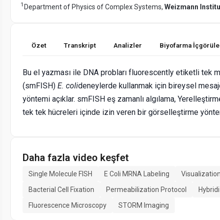
1
Department of Physics of Complex Systems,
Weizmann Institu
Özet
Transkript
Analizler
Biyofarma İçgörüle
Bu el yazması ile DNA probları fluorescently etiketli tek
(smFISH)
E. coli
deneylerde kullanmak için bireysel mesa
yöntemi açıklar. smFISH eş zamanlı algılama, Yerelleştirm
tek tek hücreleri içinde izin veren bir görselleştirme yönte
Daha fazla video keşfet
Single Molecule FISH
E Coli MRNA Labeling
Visualizatio
Bacterial Cell Fixation
Permeabilization Protocol
Hybrid
Fluorescence Microscopy
STORM Imaging