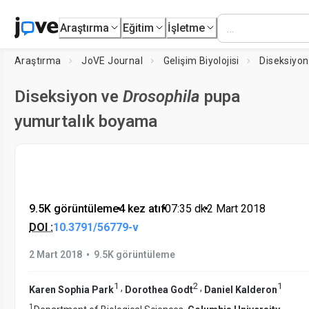
Araştırma
Eğitim
İşletme
Araştırma
JoVE Journal
Gelişim Biyolojisi
Diseksiyo
Diseksiyon ve
Drosophila
pupa
yumurtalık boyama
9.5K görüntüleme
•
4 kez atıf
•
07:35
dk
•
2 Mart 2018
DOI :
10.3791/56779-v
•
2 Mart 2018
9.5K görüntüleme
1
2
1
,
,
Karen Sophia Park
Dorothea Godt
Daniel Kalderon
1