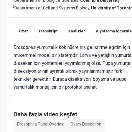
Department of Biological Sciences,
Columbia University
,
2
Department of Cell and Systems Biology,
University of Toront
Özet
Transkript
Analizler
Biyofarma İçgörüle
Drosophila
yumurtalık kök hücre niş geliştirme eğitim için
mükemmel model bir sistemdir. Larva ve yetişkin yumurtal
dissekan için yöntemleri yayımlanmış olsa, Pupa yumurtal
diseksiyonlarının ayrıntılı olarak yayınlanmamıştır farklı
teknikler gerektirir. Burada diseksiyon, boyama ve pupa
yumurtalık montaj için bir protokol anahat.
Daha fazla video keşfet
Drosophila Pupal Ovaries
Ovary Dissection