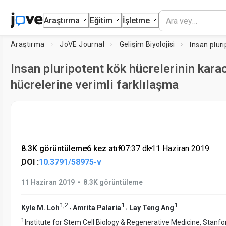
Araştırma
Eğitim
İşletme
Araştırma
JoVE Journal
Gelişim Biyolojisi
Insan pluripotent kök hücrelerinin kara
hücrelerine verimli farklılaşma
8.3K görüntüleme
•
6 kez atıf
•
07:37
dk
•
11 Haziran 2019
DOI :
10.3791/58975-v
•
11 Haziran 2019
8.3K görüntüleme
1
,
2
1
1
,
,
Kyle M. Loh
Amrita Palaria
Lay Teng Ang
1
Institute for Stem Cell Biology & Regenerative Medicine, Stanf