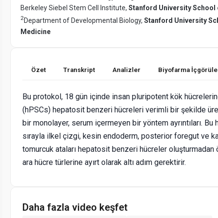
Berkeley Siebel Stem Cell Institute,
Stanford University School
2
Department of Developmental Biology,
Stanford University Sc
Medicine
Özet
Transkript
Analizler
Biyofarma İçgörüle
Bu protokol, 18 gün içinde insan pluripotent kök hücreleri
(hPSCs) hepatosit benzeri hücreleri verimli bir şekilde ür
bir monolayer, serum içermeyen bir yöntem ayrıntıları. Bu
sırayla ilkel çizgi, kesin endoderm, posterior foregut ve k
tomurcuk ataları hepatosit benzeri hücreler oluşturmadan 
ara hücre türlerine ayırt olarak altı adım gerektirir.
Daha fazla video keşfet