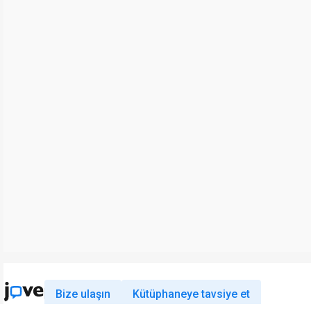
Bize ulaşın
Kütüphaneye tavsiye et