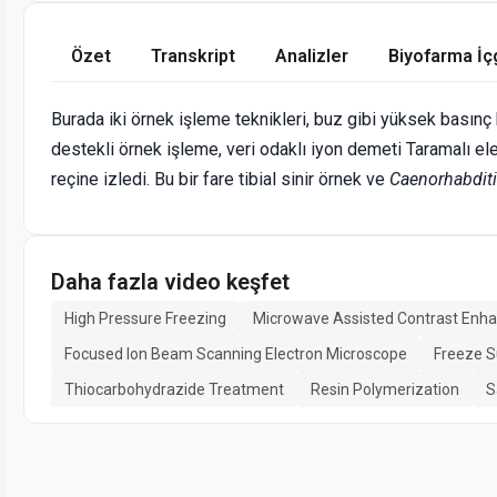
Özet
Transkript
Analizler
Biyofarma İç
Burada iki örnek işleme teknikleri, buz gibi yüksek basınç 
destekli örnek işleme, veri odaklı iyon demeti Taramalı 
reçine izledi. Bu bir fare tibial sinir örnek ve
Caenorhabditi
Daha fazla video keşfet
High Pressure Freezing
Microwave Assisted Contrast En
Focused Ion Beam Scanning Electron Microscope
Freeze S
Thiocarbohydrazide Treatment
Resin Polymerization
S