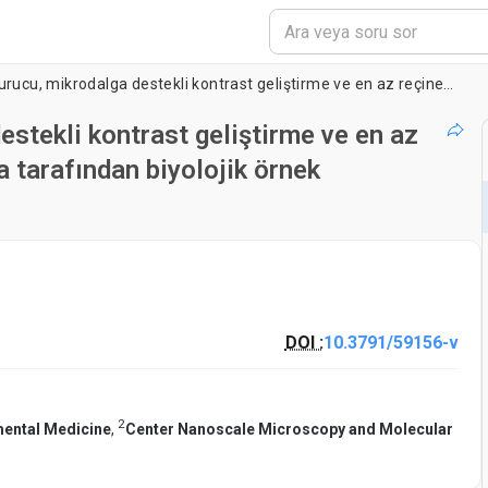
Yüksek basınç dondurucu, mikrodalga destekli kontrast geliştirme ve en az reçine birim görüntüleme için katıştırma tarafından biyolojik örnek hazırlama
stekli kontrast geliştirme ve en az
a tarafından biyolojik örnek
DOI :
10.3791/59156-v
2
mental Medicine
,
Center Nanoscale Microscopy and Molecular