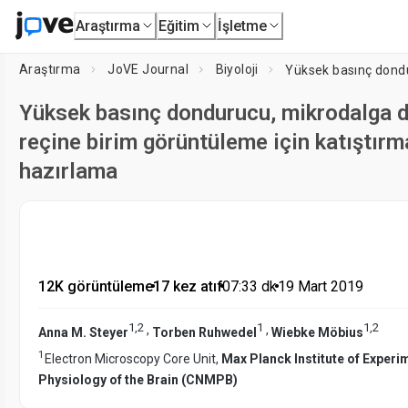
Araştırma
Eğitim
İşletme
Araştırma
JoVE Journal
Biyoloji
Yüksek basınç dondurucu, mikrodalga de
reçine birim görüntüleme için katıştırm
hazırlama
12K görüntüleme
•
17 kez atıf
•
07:33
dk
•
19 Mart 2019
1
,
2
1
1
,
2
,
,
Anna M. Steyer
Torben Ruhwedel
Wiebke Möbius
1
Electron Microscopy Core Unit,
Max Planck Institute of Experi
Physiology of the Brain (CNMPB)