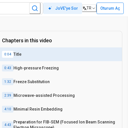
TR
Oturum Aç
JoVE'ye Sor
Chapters in this video
Title
0:04
High-pressure Freezing
0:43
Freeze Substitution
1:32
Microwave-assisted Processing
2:39
Minimal Resin Embedding
4:10
Preparation for FIB-SEM (Focused Ion Beam Scanning
4:43
Electron Microscope)