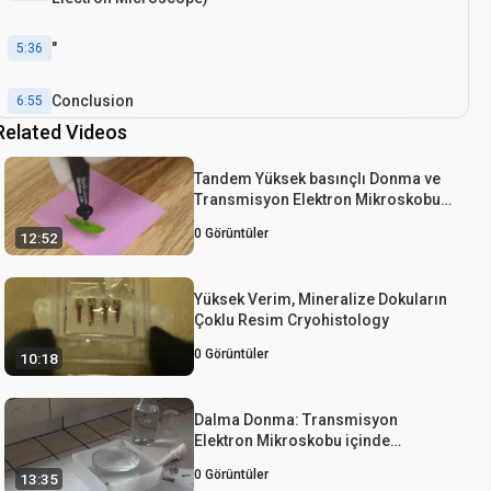
"
5:36
Conclusion
6:55
Related Videos
Tandem Yüksek basınçlı Donma ve
Transmisyon Elektron Mikroskobu
için Bitki Doku Hızlı Dondurma
0
Görüntüler
12:52
Değişiklik
Yüksek Verim, Mineralize Dokuların
Çoklu Resim Cryohistology
0
Görüntüler
10:18
Dalma Donma: Transmisyon
Elektron Mikroskobu içinde
Süspansiyon Hücrelerinin
0
Görüntüler
13:35
ultrastrüktürel ve