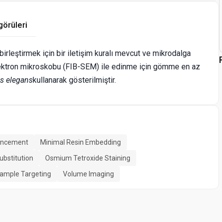
görüleri
birleştirmek için bir iletişim kuralı mevcut ve mikrodalga
elektron mikroskobu (FIB-SEM) ile edinme için gömme en az
s elegans
kullanarak gösterilmiştir.
hancement
Minimal Resin Embedding
ubstitution
Osmium Tetroxide Staining
ample Targeting
Volume Imaging