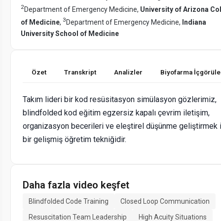
2
Department of Emergency Medicine,
University of Arizona Co
3
of Medicine
,
Department of Emergency Medicine,
Indiana
University School of Medicine
Özet
Transkript
Analizler
Biyofarma İçgörüle
Takım lideri bir kod resüsitasyon simülasyon gözlerimiz,
blindfolded kod eğitim egzersiz kapalı çevrim iletişim,
organizasyon becerileri ve eleştirel düşünme geliştirmek 
bir gelişmiş öğretim tekniğidir.
Daha fazla video keşfet
Blindfolded Code Training
Closed Loop Communication
Resuscitation Team Leadership
High Acuity Situations