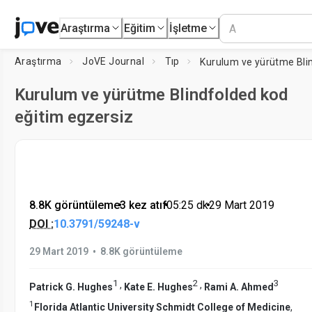
Araştırma
Eğitim
İşletme
Araştırma
JoVE Journal
Tıp
Kurulum ve yürütme Blindfolded kod
eğitim egzersiz
8.8K görüntüleme
•
3 kez atıf
•
05:25
dk
•
29 Mart 2019
DOI :
10.3791/59248-v
•
29 Mart 2019
8.8K görüntüleme
1
2
3
,
,
Patrick G. Hughes
Kate E. Hughes
Rami A. Ahmed
1
Florida Atlantic University Schmidt College of Medicine
,