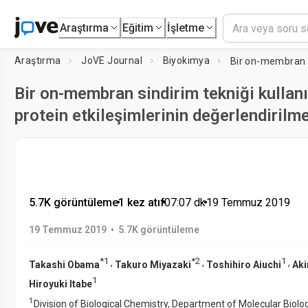
Araştırma
Eğitim
İşletme
Araştırma
JoVE Journal
Biyokimya
Bir on-membran sindirim tekniği kullanı
protein etkileşimlerinin değerlendirilm
5.7K görüntüleme
•
1 kez atıf
•
07:07
dk
•
19 Temmuz 2019
•
19 Temmuz 2019
5.7K görüntüleme
*
1
*
2
1
,
,
,
Takashi Obama
Takuro Miyazaki
Toshihiro Aiuchi
Aki
1
Hiroyuki Itabe
1
Division of Biological Chemistry, Department of Molecular Biolo