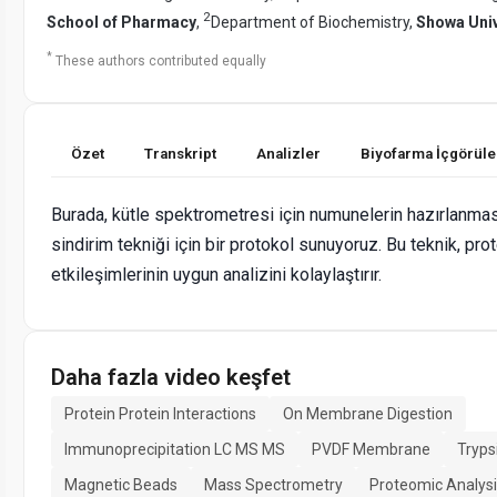
2
School of Pharmacy
,
Department of Biochemistry,
Showa Univ
*
These authors contributed equally
Özet
Transkript
Analizler
Biyofarma İçgörüle
Burada, kütle spektrometresi için numunelerin hazırlanma
sindirim tekniği için bir protokol sunuyoruz. Bu teknik, pro
etkileşimlerinin uygun analizini kolaylaştırır.
Daha fazla video keşfet
Protein Protein Interactions
On Membrane Digestion
Immunoprecipitation LC MS MS
PVDF Membrane
Tryps
Magnetic Beads
Mass Spectrometry
Proteomic Analys