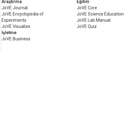
Araştırma
Eğitim
JoVE Journal
JoVE Core
JoVE Encyclopedia of
JoVE Science Education
Experiments
JoVE Lab Manual
JoVE Visualize
JoVE Quiz
İşletme
JoVE Business
Telif hakkı © 2026 MyJoVE Corp