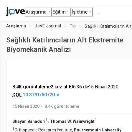
Araştırma
Eğitim
İşletme
Araştırma
JoVE Journal
Tıp
Sağlıklı Katılımcıların Alt Ekstremite
Biyomekanik Analizi
8.4K görüntüleme
•
2 kez atıf
•
06:36
dk
•
15 Nisan 2020
DOI :
10.3791/60720-v
•
15 Nisan 2020
8.4K görüntüleme
1
1
,
Shayan Bahadori
Thomas W. Wainwright
1
Orthopaedic Research Institute,
Bournemouth University