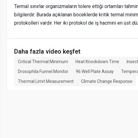
Termal sınırlar organizmaların tolere ettiği ortamları tahmin 
bilgilerdir. Burada açıklanan böceklerde kritik termal min
protokolleri vardır. Her iki protokol de iş hacmini en üst düz
Daha fazla video keşfet
Critical Thermal Minimum
Heat Knockdown Time
Insec
Drosophila Funnel Monitor
96 Well Plate Assay
Tempera
Thermal Limit Measurement
Climate Change Response