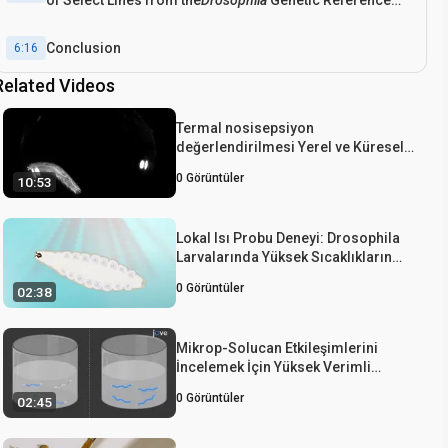
of Select Lines from the
Drosophila
Genetic Reference
Panel (DGRP)
Conclusion
6:16
Related Videos
Termal nosisepsiyon
değerlendirilmesi Yerel ve Küresel
Yöntemleri Drosophila Larva
0
Görüntüler
10:53
Lokal Isı Probu Deneyi: Drosophila
Larvalarında Yüksek Sıcaklıkların
Nosisepsiyonunu Değerlendirmek
0
Görüntüler
02:38
İçin Bir Yöntem
Mikrop-Solucan Etkileşimlerini
İncelemek İçin Yüksek Verimli
Floresan Tahlil
0
Görüntüler
02:45