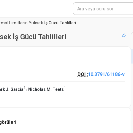
rmal Limitlerin Yüksek İş Gücü Tahlilleri
ek İş Gücü Tahlilleri
DOI :
10.3791/61186-v
1
1
,
rk J. Garcia
Nicholas M. Teets
görüleri