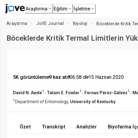
Araştırma
Eğitim
İşletme
Araştırma
JoVE Journal
Biyoloji
Böceklerde Kritik Te
Böceklerde Kritik Termal Limitlerin Yüks
5K görüntüleme
•
9 kez atıf
•
06:58
dk
•
15 Haziran 2020
1
1
1
,
,
,
David N. Awde
Tatum E. Fowler
Fernan Pérez-Gálvez
Ma
1
Department of Entomology,
University of Kentucky
Özet
Transkript
Analizler
Biyofarma İç