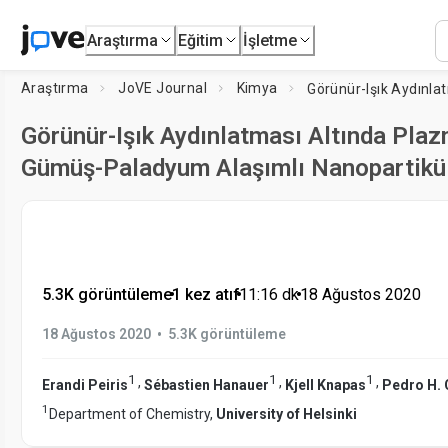
Araştırma
Eğitim
İşletme
Araştırma
JoVE Journal
Kimya
Görünür-Işık Aydınlatması Altında Plaz
Gümüş-Paladyum Alaşımlı Nanopartikül
5.3K görüntüleme
•
1 kez atıf
•
11:16
dk
•
18 Ağustos 2020
•
18 Ağustos 2020
5.3K görüntüleme
1
1
1
,
,
,
Erandi Peiris
Sébastien Hanauer
Kjell Knapas
Pedro H.
1
Department of Chemistry,
University of Helsinki