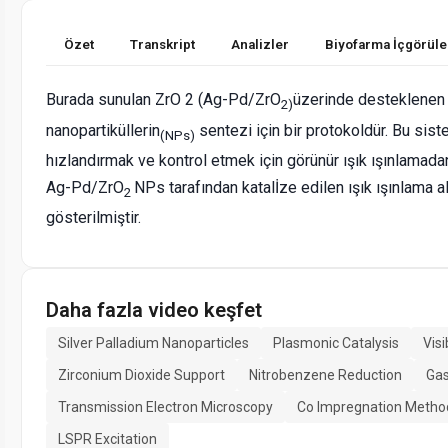
Özet
Transkript
Analizler
Biyofarma İçgörüle
Burada sunulan ZrO 2 (Ag-Pd/ZrO
üzerinde desteklenen
2)
nanopartiküllerin
sentezi için bir protokoldür. Bu sis
(NPs)
hızlandırmak ve kontrol etmek için görünür ışık ışınlamadan
Ag-Pd/ZrO
NPs tarafından katalİze edilen ışık ışınlama a
2
gösterilmiştir.
Daha fazla video keşfet
Silver Palladium Nanoparticles
Plasmonic Catalysis
Visi
Zirconium Dioxide Support
Nitrobenzene Reduction
Gas
Transmission Electron Microscopy
Co Impregnation Metho
LSPR Excitation