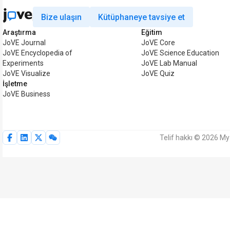
Bize ulaşın
Kütüphaneye tavsiye et
Araştırma
Eğitim
JoVE Journal
JoVE Core
JoVE Encyclopedia of
JoVE Science Education
Experiments
JoVE Lab Manual
JoVE Visualize
JoVE Quiz
İşletme
JoVE Business
Telif hakkı © 2026 My