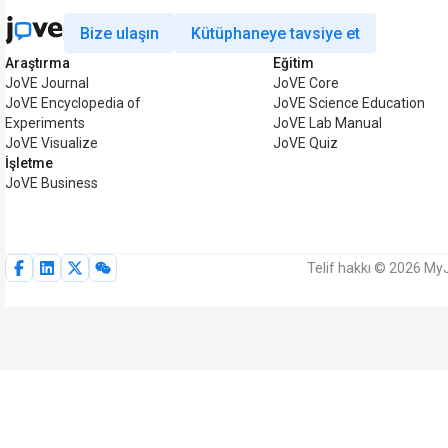
Bize ulaşın
Kütüphaneye tavsiye et
Araştırma
Eğitim
JoVE Journal
JoVE Core
JoVE Encyclopedia of
JoVE Science Education
Experiments
JoVE Lab Manual
JoVE Visualize
JoVE Quiz
İşletme
JoVE Business
Telif hakkı © 2026 MyJ