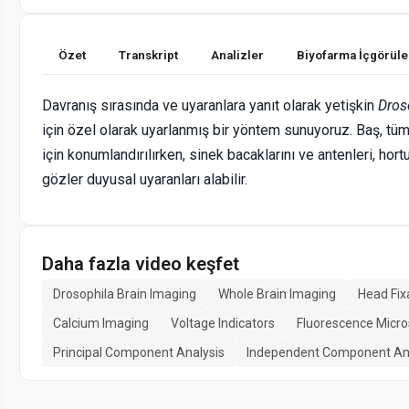
Özet
Transkript
Analizler
Biyofarma İçgörüle
Davranış sırasında ve uyaranlara yanıt olarak yetişkin
Dros
için özel olarak uyarlanmış bir yöntem sunuyoruz. Baş, tü
için konumlandırılırken, sinek bacaklarını ve antenleri, hor
gözler duyusal uyaranları alabilir.
Daha fazla video keşfet
Drosophila Brain Imaging
Whole Brain Imaging
Head Fix
Calcium Imaging
Voltage Indicators
Fluorescence Micr
Principal Component Analysis
Independent Component An