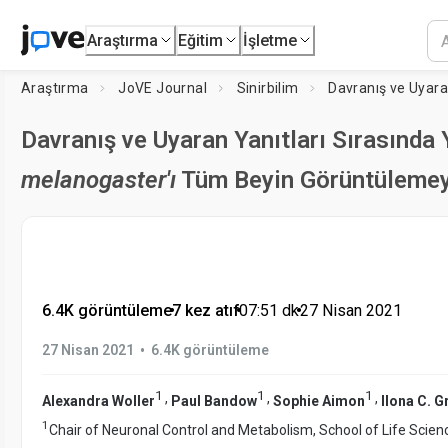
Araştırma
Eğitim
İşletme
Araştırma
JoVE Journal
Sinirbilim
Davranış ve Uyara
Davranış ve Uyaran Yanıtları Sırasında 
melanogaster'ı
Tüm Beyin Görüntülemey
6.4K görüntüleme
•
7 kez atıf
•
07:51
dk
•
27 Nisan 2021
•
27 Nisan 2021
6.4K görüntüleme
1
1
1
,
,
,
Alexandra Woller
Paul Bandow
Sophie Aimon
Ilona C. 
1
Chair of Neuronal Control and Metabolism, School of Life Scien