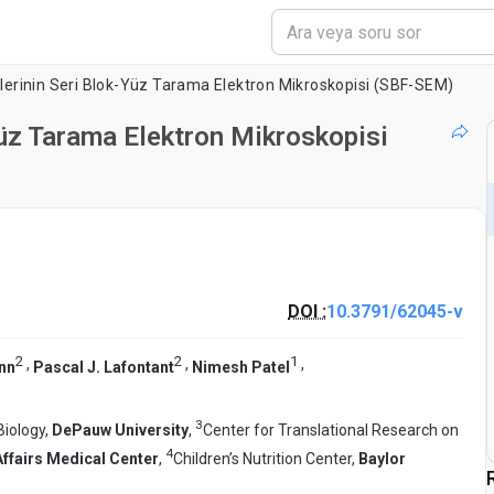
klerinin Seri Blok-Yüz Tarama Elektron Mikroskopisi (SBF-SEM)
Yüz Tarama Elektron Mikroskopisi
DOI :
10.3791/62045-v
2
2
1
,
,
,
nn
Pascal J. Lafontant
Nimesh Patel
3
iology,
DePauw University
,
Center for Translational Research on
4
ffairs Medical Center
,
Children’s Nutrition Center,
Baylor