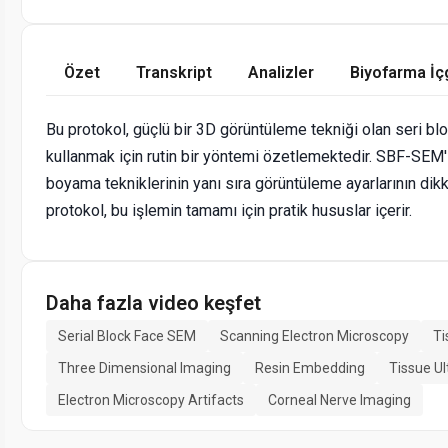
Özet
Transkript
Analizler
Biyofarma İç
Bu protokol, güçlü bir 3D görüntüleme tekniği olan seri b
kullanmak için rutin bir yöntemi özetlemektedir. SBF-SEM'
boyama tekniklerinin yanı sıra görüntüleme ayarlarının dikk
protokol, bu işlemin tamamı için pratik hususlar içerir.
Daha fazla video keşfet
Serial Block Face SEM
Scanning Electron Microscopy
Ti
Three Dimensional Imaging
Resin Embedding
Tissue Ul
Electron Microscopy Artifacts
Corneal Nerve Imaging