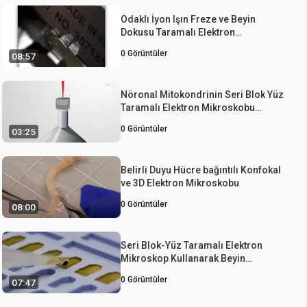
Odaklı İyon Işın Freze ve Beyin
Dokusu Taramalı Elektron
Mikroskobu
0
Görüntüler
08:57
Nöronal Mitokondrinin Seri Blok Yüz
Taramalı Elektron Mikroskobu
Kullanılarak Görüntülenmesi
0
Görüntüler
03:25
Belirli Duyu Hücre bağıntılı Konfokal
ve 3D Elektron Mikroskobu
0
Görüntüler
08:00
Seri Blok-Yüz Taramalı Elektron
Mikroskop Kullanarak Beyin
Mitokondri Analizi
0
Görüntüler
07:47