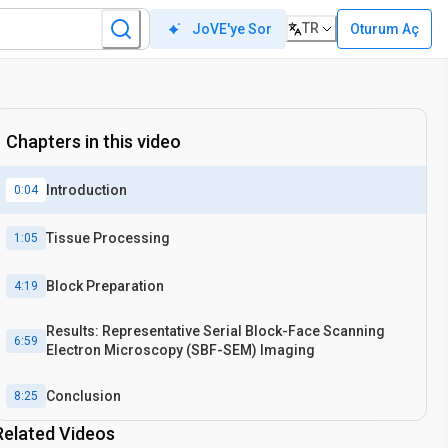
TR
Oturum Aç
JoVE'ye Sor
Chapters in this video
Introduction
0:04
Tissue Processing
1:05
Block Preparation
4:19
Results: Representative Serial Block-Face Scanning
6:59
Electron Microscopy (SBF-SEM) Imaging
Conclusion
8:25
Related Videos