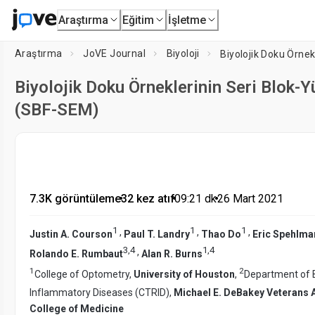
Araştırma
Eğitim
İşletme
Araştırma
JoVE Journal
Biyoloji
Biyolojik Doku Örne
Biyolojik Doku Örneklerinin Seri Blok-
(SBF-SEM)
7.3K görüntüleme
•
32 kez atıf
•
09:21
dk
•
26 Mart 2021
1
1
1
,
,
,
Justin A. Courson
Paul T. Landry
Thao Do
Eric Spehlma
3
,
4
1
,
4
,
Rolando E. Rumbaut
Alan R. Burns
1
2
College of Optometry,
University of Houston
,
Department of B
Inflammatory Diseases (CTRID),
Michael E. DeBakey Veterans A
College of Medicine