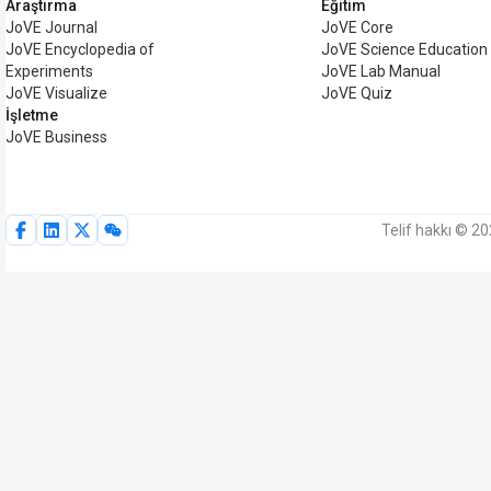
Araştırma
Eğitim
JoVE Journal
JoVE Core
JoVE Encyclopedia of
JoVE Science Education
Experiments
JoVE Lab Manual
JoVE Visualize
JoVE Quiz
İşletme
JoVE Business
Telif hakkı © 2