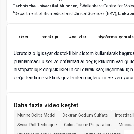
3
Technische Universität München
,
Wallenberg Centre for Mole
4
Department of Biomedical and Clinical Sciences (BKV),
Linköpi
Özet
Transkript
Analizler
Biyofarma İçgörüle
Ücretsiz bilgisayar destekli bir sistem kullanılarak bağırsa
puanlanması, ülser ve enflamatuar değişikliklerin varlığı il
histopatolojik değişiklikleri nicel olarak karşılaştırmak için 
değerlendirmesi klinik gözlemleri güçlendirir ve veri yorum
Daha fazla video keşfet
Murine Colitis Model
Dextran Sodium Sulfate
Intestina
Swiss Roll Technique
Colon Tissue Preparation
Mucosal