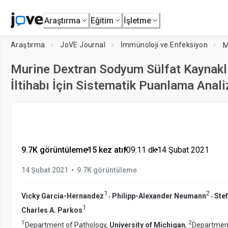
Araştırma
Eğitim
İşletme
Araştırma
JoVE Journal
İmmünoloji ve Enfeksiyon
Murine Dextran Sodyum Sülfat Kaynaklı
İltihabı İçin Sistematik Puanlama Anali
9.7K görüntüleme
•
15 kez atıf
•
09:11
dk
•
14 Şubat 2021
•
14 Şubat 2021
9.7K görüntüleme
1
2
,
,
Vicky Garcia-Hernandez
Philipp-Alexander Neumann
Ste
1
Charles A. Parkos
1
2
Department of Pathology,
University of Michigan
,
Department 