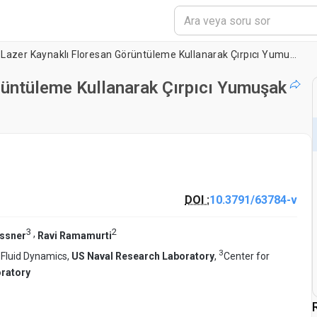
Düzlemsel Lazer Kaynaklı Floresan Görüntüleme Kullanarak Çırpıcı Yumuşak Yüzgeç Deformasyonu Modellemesi
rüntüleme Kullanarak Çırpıcı Yumuşak
DOI :
10.3791/63784-v
3
2
,
ssner
Ravi Ramamurti
3
 Fluid Dynamics,
US Naval Research Laboratory
,
Center for
ratory