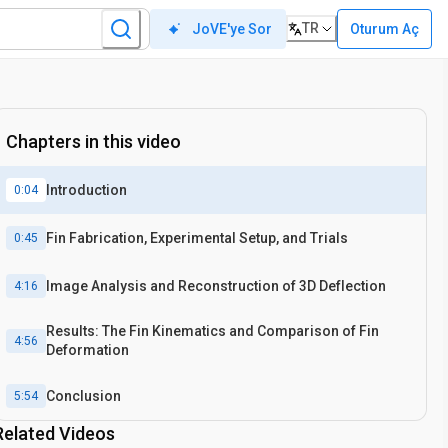
TR
Oturum Aç
JoVE'ye Sor
Chapters in this video
Introduction
0:04
Fin Fabrication, Experimental Setup, and Trials
0:45
Image Analysis and Reconstruction of 3D Deflection
4:16
Results: The Fin Kinematics and Comparison of Fin
4:56
Deformation
Conclusion
5:54
Related Videos