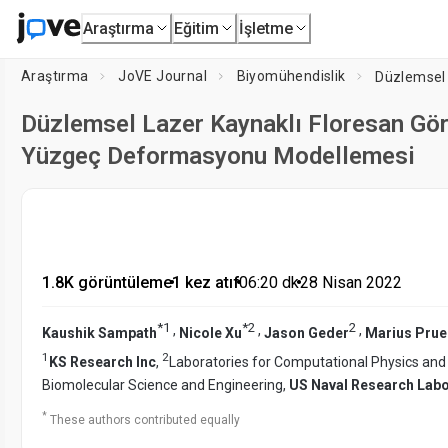
Araştırma
Eğitim
İşletme
Araştırma
JoVE Journal
Biyomühendislik
Düzlemsel Lazer Kaynaklı Floresan Gö
Yüzgeç Deformasyonu Modellemesi
1.8K görüntüleme
•
1 kez atıf
•
06:20
dk
•
28 Nisan 2022
*
1
*
2
2
,
,
,
Kaushik Sampath
Nicole Xu
Jason Geder
Marius Prue
1
2
KS Research Inc
,
Laboratories for Computational Physics and
Biomolecular Science and Engineering,
US Naval Research Labo
*
These authors contributed equally