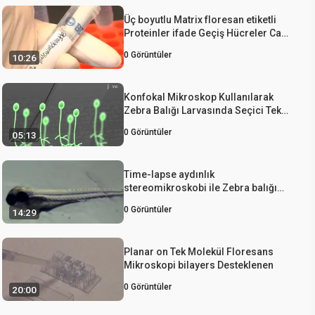
Üç boyutlu Matrix floresan etiketli
Proteinler ifade Geçiş Hücreler Canlı
hücre Görüntüleme
0
Görüntüler
10:26
Konfokal Mikroskop Kullanılarak
Zebra Balığı Larvasında Seçici Tek
Nöron Lazer Ablasyonu
0
Görüntüler
05:13
Time-lapse aydınlık
stereomikroskobi ile Zebra balığı
Larva Doku Onarım yakalama
0
Görüntüler
14:29
Planar on Tek Molekül Floresans
Mikroskopi bilayers Desteklenen
0
Görüntüler
20:00