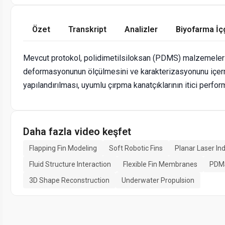
Özet
Transkript
Analizler
Biyofarma İç
Mevcut protokol, polidimetilsiloksan (PDMS) malzemelerle 
deformasyonunun ölçülmesini ve karakterizasyonunu içerm
yapılandırılması, uyumlu çırpma kanatçıklarının itici perfor
Daha fazla video keşfet
Flapping Fin Modeling
Soft Robotic Fins
Planar Laser In
Fluid Structure Interaction
Flexible Fin Membranes
PDM
3D Shape Reconstruction
Underwater Propulsion