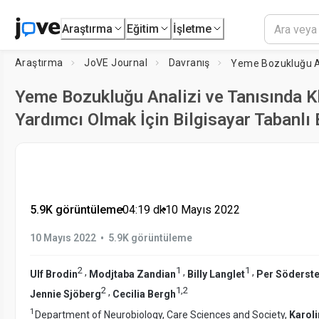
Araştırma
Eğitim
İşletme
Araştırma
JoVE Journal
Davranış
Yeme Bozukluğu Analizi ve Tanısında K
Yardımcı Olmak İçin Bilgisayar Tabanlı 
5.9K görüntüleme
•
04:19
dk
•
10 Mayıs 2022
•
10 Mayıs 2022
5.9K görüntüleme
2
1
1
,
,
,
Ulf Brodin
Modjtaba Zandian
Billy Langlet
Per Söderst
2
1
,
2
,
Jennie Sjöberg
Cecilia Bergh
1
Department of Neurobiology, Care Sciences and Society,
Karoli