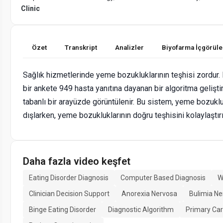
Clinic
Özet
Transkript
Analizler
Biyofarma İçgörüle
Sağlık hizmetlerinde yeme bozukluklarının teşhisi zordur.
bir ankete 949 hasta yanıtına dayanan bir algoritma geliştir
tabanlı bir arayüzde görüntülenir. Bu sistem, yeme bozuklu
dışlarken, yeme bozukluklarının doğru teşhisini kolaylaştırı
Daha fazla video keşfet
Eating Disorder Diagnosis
Computer Based Diagnosis
W
Clinician Decision Support
Anorexia Nervosa
Bulimia Ne
Binge Eating Disorder
Diagnostic Algorithm
Primary Car