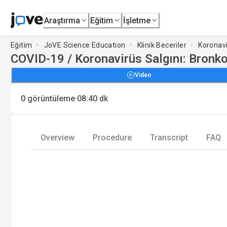
Araştırma
Eğitim
İşletme
Eğitim
JoVE Science Education
Klinik Beceriler
Koronavi
COVID-19 / Koronavirüs Salgını: Bronko
Video
·
0
görüntüleme
08:40
dk
Overview
Procedure
Transcript
FAQ