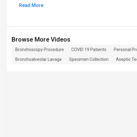
Read More
Browse More Videos
Bronchoscopy Procedure
COVID 19 Patients
Personal Pr
Bronchoalveolar Lavage
Specimen Collection
Aseptic Te