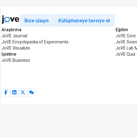
Bize ulaşın
Kütüphaneye tavsiye et
Araştırma
Eğitim
JoVE Journal
JoVE Core
JoVE Encyclopedia of Experiments
JoVE Scien
JoVE Visualize
JoVE Lab 
İşletme
JoVE Quiz
JoVE Business