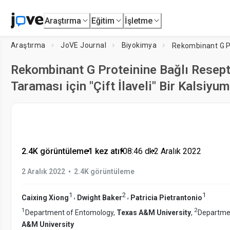
Araştırma
Eğitim
İşletme
Araştırma
JoVE Journal
Biyokimya
Rekombinant G Proteinine Bağlı Resept
Taraması için "Çift İlaveli" Bir Kalsiyu
2.4K görüntüleme
•
1 kez atıf
•
08:46
dk
•
2 Aralık 2022
•
2 Aralık 2022
2.4K görüntüleme
1
2
1
,
,
Caixing Xiong
Dwight Baker
Patricia Pietrantonio
1
2
Department of Entomology,
Texas A&M University
,
Departmen
A&M University