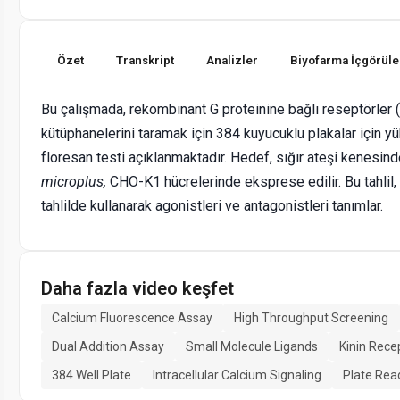
Özet
Transkript
Analizler
Biyofarma İçgörüle
Bu çalışmada, rekombinant G proteinine bağlı reseptörler
kütüphanelerini taramak için 384 kuyucuklu plakalar için yü
floresan testi açıklanmaktadır. Hedef, sığır ateşi kenesin
microplus,
CHO-K1 hücrelerinde eksprese edilir. Bu tahlil, a
tahlilde kullanarak agonistleri ve antagonistleri tanımlar.
Daha fazla video keşfet
Calcium Fluorescence Assay
High Throughput Screening
Dual Addition Assay
Small Molecule Ligands
Kinin Rece
384 Well Plate
Intracellular Calcium Signaling
Plate Rea