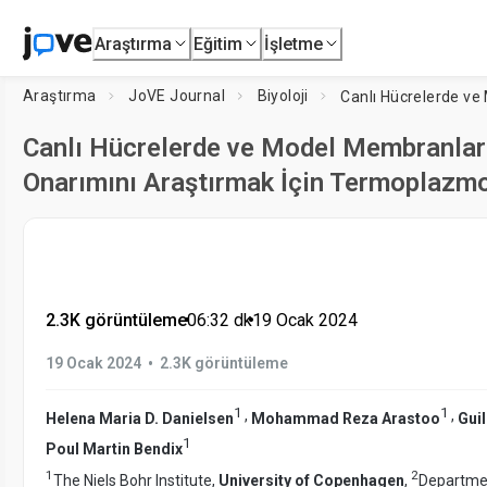
Araştırma
Eğitim
İşletme
Araştırma
JoVE Journal
Biyoloji
Canlı Hücrelerde ve Model Membranl
Onarımını Araştırmak İçin Termoplazmo
2.3K görüntüleme
•
06:32
dk
•
19 Ocak 2024
•
19 Ocak 2024
2.3K görüntüleme
1
1
,
,
Helena Maria D. Danielsen
Mohammad Reza Arastoo
Gui
1
Poul Martin Bendix
1
2
The Niels Bohr Institute,
University of Copenhagen
,
Departmen