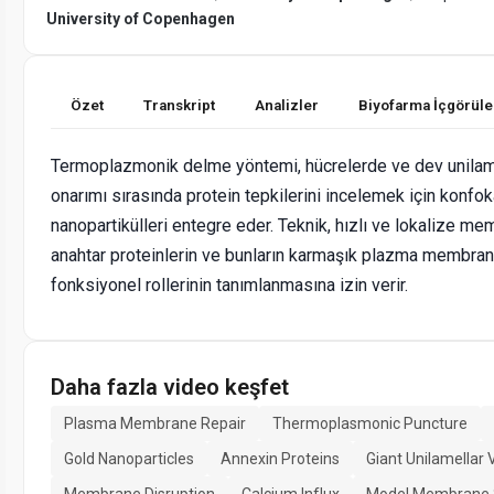
University of Copenhagen
Özet
Transkript
Analizler
Biyofarma İçgörüle
Termoplazmonik delme yöntemi, hücrelerde ve dev unila
onarımı sırasında protein tepkilerini incelemek için konfok
nanopartikülleri entegre eder. Teknik, hızlı ve lokalize m
anahtar proteinlerin ve bunların karmaşık plazma membr
fonksiyonel rollerinin tanımlanmasına izin verir.
Daha fazla video keşfet
Plasma Membrane Repair
Thermoplasmonic Puncture
Gold Nanoparticles
Annexin Proteins
Giant Unilamellar 
Membrane Disruption
Calcium Influx
Model Membrane