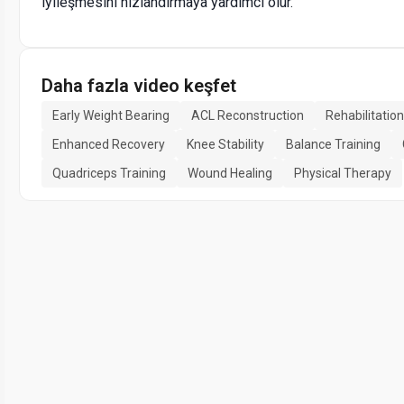
iyileşmesini hızlandırmaya yardımcı olur.
Daha fazla video keşfet
Early Weight Bearing
ACL Reconstruction
Rehabilitatio
Enhanced Recovery
Knee Stability
Balance Training
Quadriceps Training
Wound Healing
Physical Therapy