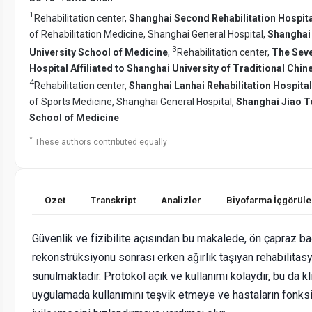
1
Rehabilitation center,
Shanghai Second Rehabilitation Hospit
of Rehabilitation Medicine, Shanghai General Hospital,
Shanghai
3
University School of Medicine
,
Rehabilitation center,
The Seve
Hospital Affiliated to Shanghai University of Traditional Chi
4
Rehabilitation center,
Shanghai Lanhai Rehabilitation Hospital
of Sports Medicine, Shanghai General Hospital,
Shanghai Jiao T
School of Medicine
*
These authors contributed equally
Özet
Transkript
Analizler
Biyofarma İçgörüle
Güvenlik ve fizibilite açısından bu makalede, ön çapraz b
rekonstrüksiyonu sonrası erken ağırlık taşıyan rehabilitas
sunulmaktadır. Protokol açık ve kullanımı kolaydır, bu da kl
uygulamada kullanımını teşvik etmeye ve hastaların fonks