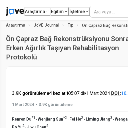
Araştırma
Eğitim
İşletme
Araştırma
JoVE Journal
Tıp
Ön Çapraz Bağ Rekonstrüksiyonu Sonr
Erken Ağırlık Taşıyan Rehabilitasyon
Protokolü
3.9K görüntüleme
•
4 kez atıf
•
05:07
dk
•
1 Mart 2024
DOI :
10
•
1 Mart 2024
3.9K görüntüleme
*
1
*
2
2
3
,
,
,
,
Renren Du
Wenjiang Sun
Fei He
Liming Jiang
Wenga
2
5
,
Bo Yu
Jiwu Chen