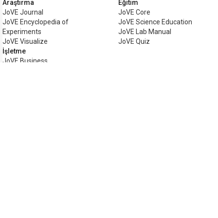
Araştırma
Eğitim
JoVE Journal
JoVE Core
JoVE Encyclopedia of
JoVE Science Education
Experiments
JoVE Lab Manual
JoVE Visualize
JoVE Quiz
İşletme
JoVE Business
Telif hakkı © 2026 MyJoVE Corpor