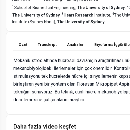
1
2
School of Biomedical Engineering,
The University of Sydney
,
3
4
The University of Sydney
,
Heart Research Institute
,
The Univ
Institute (Sydney Nano),
The University of Sydney
Özet
Transkript
Analizler
Biyofarma İçgörüle
Mekanik stres altında hücresel davranışın araştırılması, 
mekanobiyolojideki ilerlemeler için çok önemlidir. Kontrol
stimülasyonu tek hücrelerde hücre içi sinyallemenin kapsam
birleştiren yeni bir yöntem olan Floresan Mikropipet Asp
tekniğini sunuyoruz. Bu teknik, canlı hücre mekanobiyolojis
derinlemesine çalışmalarını araştırır.
Daha fazla video keşfet