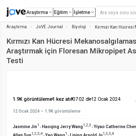
Araştırma
Eğitim
İşletme
Araştırma
JoVE Journal
Biyoloji
Kırmızı Kan Hücresi Mekanosalgılamas
Araştırmak için Floresan Mikropipet A
Testi
1.9K görüntüleme
•
1 kez atıf
•
07:02
dk
•
12 Ocak 2024
•
12 Ocak 2024
1.9K görüntüleme
1
1
,
2
,
3
,
,
Jasmine Jin
Haoqing Jerry Wang
Yiyao Catherine Che
1
,
2
,
3
,
4
1
1
,
2
,
3
,
4
,
,
Allan Sun
Yao Wang
Lining Arnold Ju