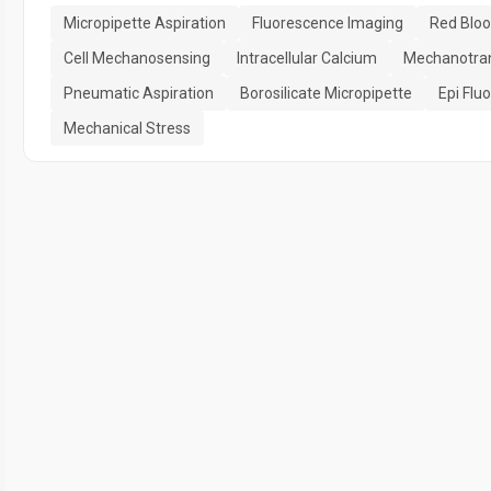
Micropipette Aspiration
Fluorescence Imaging
Red Bloo
Cell Mechanosensing
Intracellular Calcium
Mechanotra
Pneumatic Aspiration
Borosilicate Micropipette
Epi Flu
Mechanical Stress