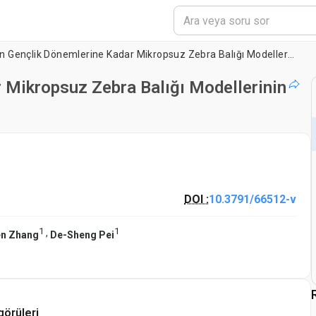
Larvalardan Gençlik Dönemlerine Kadar Mikropsuz Zebra Balığı Modellerinin Üretimi, Bakımı ve Tanımlanması
 Mikropsuz Zebra Balığı Modellerinin
DOI :
10.3791/66512-v
1
1
,
n Zhang
De-Sheng Pei
görüleri