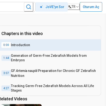
TR
Oturum Aç
JoVE'ye Sor
Chapters in this video
Introduction
0:00
Generation of Germ‐Free Zebrafish Models from
1:44
Embryos
GF
Artemia nauplii
Preparation for Chronic GF Zebrafish
3:07
Nutrition
Tracking Germ‐Free Zebrafish Models Across All Life
4:27
Stages
Related Videos