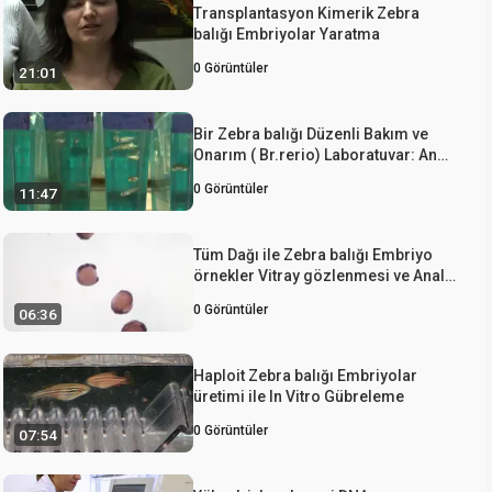
Transplantasyon Kimerik Zebra
balığı Embriyolar Yaratma
0
Görüntüler
21:01
Bir Zebra balığı Düzenli Bakım ve
Onarım ( Br.rerio) Laboratuvar: An
Introduction
0
Görüntüler
11:47
Tüm Dağı ile Zebra balığı Embriyo
örnekler Vitray gözlenmesi ve Analiz
Daire Dağı Hazırlık In situ Melezleme
0
Görüntüler
06:36
Haploit Zebra balığı Embriyolar
üretimi ile In Vitro Gübreleme
0
Görüntüler
07:54