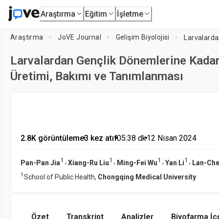
Araştırma
Eğitim
İşletme
Araştırma
JoVE Journal
Gelişim Biyolojisi
Larvalardan Gençlik Dönemlerine Kadar
Üretimi, Bakımı ve Tanımlanması
2.8K görüntüleme
•
3 kez atıf
•
05:38
dk
•
12 Nisan 2024
1
1
1
1
,
,
,
,
Pan-Pan Jia
Xiang-Ru Liu
Ming-Fei Wu
Yan Li
Lan-Che
1
School of Public Health,
Chongqing Medical University
Özet
Transkript
Analizler
Biyofarma İç