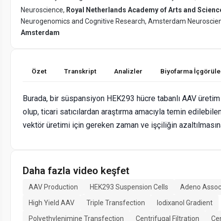
Neuroscience,
Royal Netherlands Academy of Arts and Scien
Neurogenomics and Cognitive Research, Amsterdam Neuroscie
Amsterdam
Özet
Transkript
Analizler
Biyofarma İçgörüle
Burada, bir süspansiyon HEK293 hücre tabanlı AAV üretim
olup, ticari satıcılardan araştırma amacıyla temin edilebile
vektör üretimi için gereken zaman ve işçiliğin azaltılması
Daha fazla video keşfet
AAV Production
HEK293 Suspension Cells
Adeno Assoc
High Yield AAV
Triple Transfection
Iodixanol Gradient
Polyethylenimine Transfection
Centrifugal Filtration
Ce