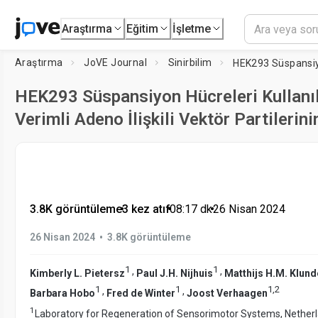
Araştırma
Eğitim
İşletme
Araştırma
JoVE Journal
Sinirbilim
HEK293 Süspansiyon Hücreleri Kullanı
Verimli Adeno İlişkili Vektör Partilerini
3.8K görüntüleme
•
3 kez atıf
•
08:17
dk
•
26 Nisan 2024
•
26 Nisan 2024
3.8K görüntüleme
1
1
,
,
Kimberly L. Pietersz
Paul J.H. Nijhuis
Matthijs H.M. Klund
1
1
1
,
2
,
,
Barbara Hobo
Fred de Winter
Joost Verhaagen
1
Laboratory for Regeneration of Sensorimotor Systems, Netherla