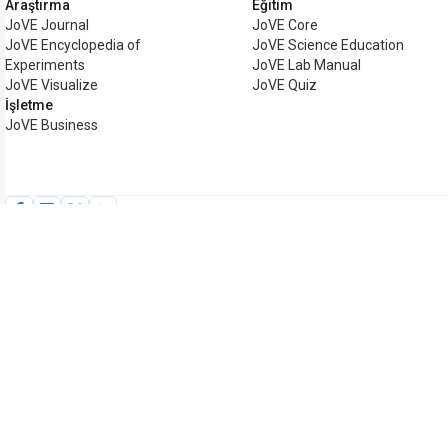
Araştırma
Eğitim
JoVE Journal
JoVE Core
JoVE Encyclopedia of
JoVE Science Education
Experiments
JoVE Lab Manual
JoVE Visualize
JoVE Quiz
İşletme
JoVE Business
Telif hakkı © 2026 MyJoVE Cor