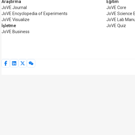
Araştırma
Eğitim
JoVE Journal
JoVE Core
JoVE Encyclopedia of Experiments
JoVE Science 
JoVE Visualize
JoVE Lab Manu
İşletme
JoVE Quiz
JoVE Business