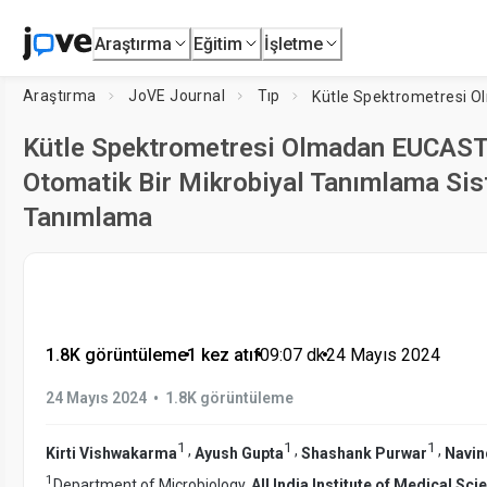
Araştırma
Eğitim
İşletme
Araştırma
JoVE Journal
Tıp
Kütle Spektrometresi Olmadan EUCAST 
Otomatik Bir Mikrobiyal Tanımlama Sis
Tanımlama
1.8K görüntüleme
•
1 kez atıf
•
09:07
dk
•
24 Mayıs 2024
•
24 Mayıs 2024
1.8K görüntüleme
1
1
1
,
,
,
Kirti Vishwakarma
Ayush Gupta
Shashank Purwar
Navin
1
Department of Microbiology,
All India Institute of Medical Sc