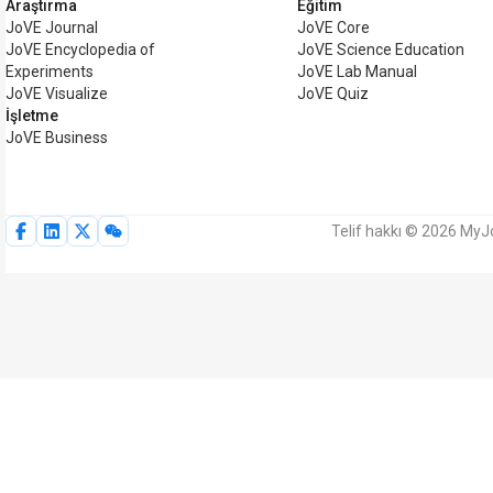
Araştırma
Eğitim
JoVE Journal
JoVE Core
JoVE Encyclopedia of
JoVE Science Education
Experiments
JoVE Lab Manual
JoVE Visualize
JoVE Quiz
İşletme
JoVE Business
Telif hakkı © 2026 MyJo