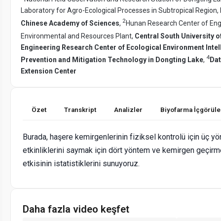
Laboratory for Agro-Ecological Processes in Subtropical Region, I
2
Chinese Academy of Sciences
,
Hunan Research Center of Engi
Environmental and Resources Plant,
Central South University 
Engineering Research Center of Ecological Environment lntel
4
Prevention and Mitigation Technology in Dongting Lake
,
Dat
Extension Center
Özet
Transkript
Analizler
Biyofarma İçgörüle
Burada, haşere kemirgenlerinin fiziksel kontrolü için üç y
etkinliklerini saymak için dört yöntem ve kemirgen geçirm
etkisinin istatistiklerini sunuyoruz.
Daha fazla video keşfet