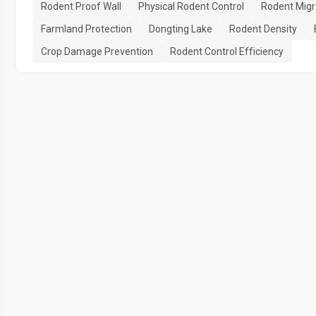
Rodent Proof Wall
Physical Rodent Control
Rodent Migr
Farmland Protection
Dongting Lake
Rodent Density
Crop Damage Prevention
Rodent Control Efficiency