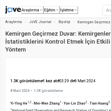
Araştırma
Eğitim
İşletme
Araştırma
JoVE Journal
Biyoloji
Kemirgen Geçirmez Duvar: Kemirgenleri
İstatistiklerini Kontrol Etmek İçin Etkili
Yöntem
1.3K görüntüleme
•
1 kez atıf
•
03:29
dk
•
8 Mart 2024
•
8 Mart 2024
1.3K görüntüleme
1
,
2
1
2
3
,
,
,
Yi-Ying He
Mei-Wen Zhang
Yun-Lin Zhao
Tian Huang
1
National Field Observation and Research Station of Dongting 