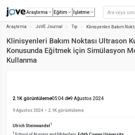
Araştırma
Eğitim
İşletme
Araştırma
JoVE Journal
Tıp
Klinisyenleri Bakım Noktası Ultrason K
Konusunda Eğitmek için Simülasyon Mo
Kullanma
2.1K görüntüleme
•
05:04
dk
•
9 Ağustos 2024
•
9 Ağustos 2024
2.1K görüntüleme
1
Ulrich Steinwandel
1
School of Nursing and Midwifery,
Edith Cowan University