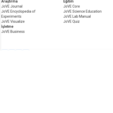
Araştırma
Eğitim
JoVE Journal
JoVE Core
JoVE Encyclopedia of
JoVE Science Education
Experiments
JoVE Lab Manual
JoVE Visualize
JoVE Quiz
İşletme
JoVE Business
Telif hakkı © 2026 MyJoVE Cor