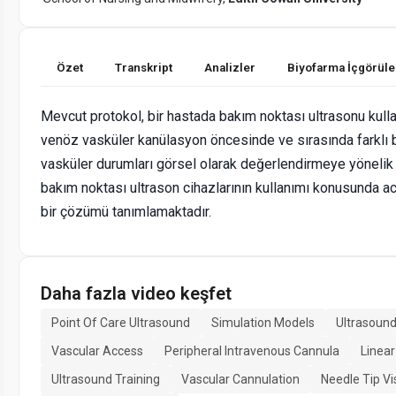
Özet
Transkript
Analizler
Biyofarma İçgörüle
Mevcut protokol, bir hastada bakım noktası ultrasonu kulla
venöz vasküler kanülasyon öncesinde ve sırasında farklı 
vasküler durumları görsel olarak değerlendirmeye yönelik pr
bakım noktası ultrason cihazlarının kullanımı konusunda ac
bir çözümü tanımlamaktadır.
Daha fazla video keşfet
Point Of Care Ultrasound
Simulation Models
Ultrasound
Vascular Access
Peripheral Intravenous Cannula
Linear
Ultrasound Training
Vascular Cannulation
Needle Tip Vi