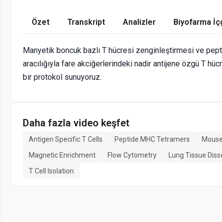
Özet
Transkript
Analizler
Biyofarma İç
Manyetik boncuk bazlı T hücresi zenginleştirmesi ve pept
aracılığıyla fare akciğerlerindeki nadir antijene özgü T hüc
bir protokol sunuyoruz.
Daha fazla video keşfet
Antigen Specific T Cells
Peptide MHC Tetramers
Mouse
Magnetic Enrichment
Flow Cytometry
Lung Tissue Diss
T Cell Isolation