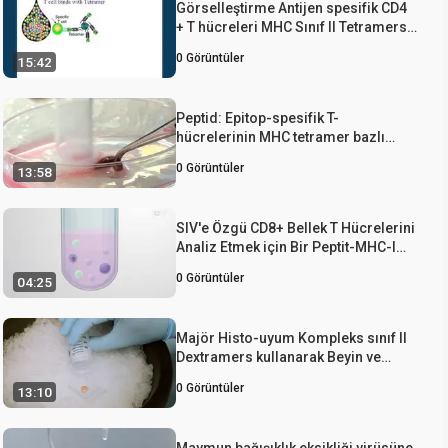
Görselleştirme Antijen spesifik CD4
+ T hücreleri MHC Sınıf II Tetramers
kullanarak
0
Görüntüler
15:42
Peptid: Epitop-spesifik T-
hücrelerinin MHC tetramer bazlı
Zenginleştirme
0
Görüntüler
13:58
SIV'e Özgü CD8+ Bellek T Hücrelerini
Analiz Etmek için Bir Peptit-MHC-I
Tetramer Boyama Tekniği
0
Görüntüler
04:25
Majör Histo-uyum Kompleks sınıf II
Dextramers kullanarak Beyin ve
Heart reaktif CD4 T hücrelerinin in
0
Görüntüler
13:10
situ tespiti
Maymun bağışıklık eksikliği virüsüne