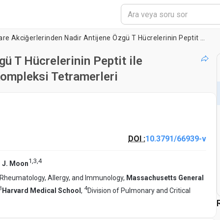
Fare Akciğerlerinden Nadir Antijene Özgü T Hücrelerinin Peptit ile Tanımlanması: Majör Histouyumluluk Kompleksi Tetramerleri
ü T Hücrelerinin Peptit ile
ompleksi Tetramerleri
DOI :
10.3791/66939-v
1
,
3
,
4
 J. Moon
 Rheumatology, Allergy, and Immunology,
Massachusetts General
3
4
Harvard Medical School
,
Division of Pulmonary and Critical