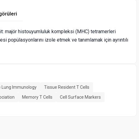
görüleri
it: majör histouyumluluk kompleksi (MHC) tetramerleri
resi popülasyonlarını izole etmek ve tanımlamak için ayrıntılı
 Lung Immunology
Tissue Resident T Cells
ociation
Memory T Cells
Cell Surface Markers