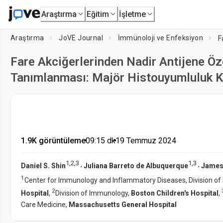
Araştırma
Eğitim
İşletme
Araştırma
JoVE Journal
İmmünoloji ve Enfeksiyon
Fare Akciğerlerinden Nadir Antijene Özg
Tanımlanması: Majör Histouyumluluk K
1.9K görüntüleme
•
09:15
dk
•
19 Temmuz 2024
1
,
2
,
3
1
,
3
,
,
Daniel S. Shin
Juliana Barreto de Albuquerque
James
1
Center for Immunology and Inflammatory Diseases, Division of
2
Hospital
,
Division of Immunology,
Boston Children's Hospital
,
Care Medicine,
Massachusetts General Hospital