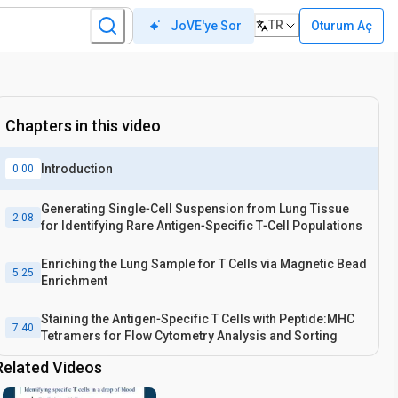
TR
Oturum Aç
JoVE'ye Sor
Chapters in this video
Introduction
0:00
Generating Single‐Cell Suspension from Lung Tissue
2:08
for Identifying Rare Antigen‐Specific T‐Cell Populations
Enriching the Lung Sample for T Cells via Magnetic Bead
5:25
Enrichment
Staining the Antigen‐Specific T Cells with Peptide:MHC
7:40
Tetramers for Flow Cytometry Analysis and Sorting
Related Videos