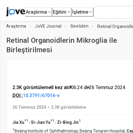
Araştırma
Eğitim
İşletme
Araştırma
JoVE Journal
Sinirbilim
Retinal Organoidlerin Mikroglia ile
Birleştirilmesi
2.3K görüntüleme
•
3 kez atıf
•
06:24
dk
•
26 Temmuz 2024
DOI :
10.3791/67016-v
•
26 Temmuz 2024
2.3K görüntüleme
*
1
*
1
1
,
,
Jia Xu
Si-Jian Yu
Zi-Bing Jin
1
Beijing Institute of Ophthalmology, Beijing Tongren Hospital,
Cap