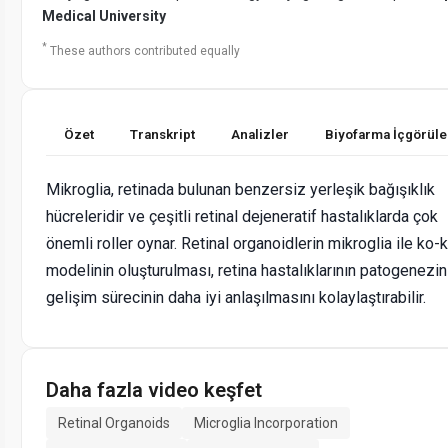
Medical University
*
These authors contributed equally
Özet
Transkript
Analizler
Biyofarma İçgörüle
Mikroglia, retinada bulunan benzersiz yerleşik bağışıklık
hücreleridir ve çeşitli retinal dejeneratif hastalıklarda çok
önemli roller oynar. Retinal organoidlerin mikroglia ile ko-k
modelinin oluşturulması, retina hastalıklarının patogenezin
gelişim sürecinin daha iyi anlaşılmasını kolaylaştırabilir.
Daha fazla video keşfet
Retinal Organoids
Microglia Incorporation