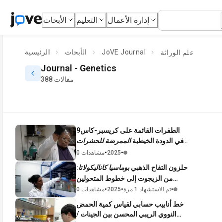
إدارة الأعمال
التعليم
الأبحاث
JoVE Journal
الأبحاث
الرئيسية
علم الوراثة
Journal -
Genetics
388 مقالات
الطفرات القائمة على كريسبر-كاس9
في الدودة الخيطية
الممرضة للحشرات
ستاينيرنيما خنثى
وصيانة خطوط
•
•
2025
0 مشاهدات
الطفرات
حلزون التفاح الذهبي
بوماسيا كاناليكولاتا
:
من الزيجوت إلى خطوط المتحولين
المستقرين
•
•
•
تم الاستشهاد 1 مرة
2025
0 مشاهدات
خط أنابيب حسابي لقياس كمية الحمض
النووي الريبي المحسن بين الجينات /