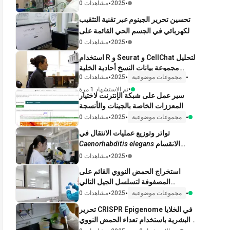
داخل الجينات في الخلايا الجذعية الجنينية
•
•
2025
0 مشاهدات
للفئران
تحسين تحرير الجينوم
عبر
تقنية التثقيب
الكهربائي في الجسم الحي القائمة على
توصيل الأحماض النووية في
الجسم
•
•
2025
0 مشاهدات
الحي
لتوليد الفئران بالضربة القاضية
استخدام R و Seurat و CellChat لتحليل
مجموعة بيانات النسخ أحادية الخلية
•
•
•
مجموعات موضوعية
2025
0 مشاهدات
لالتئام جروح جلد الفأر
•
تم الاستشهاد 1 مرة
سير عمل على شبكة الإنترنت لاختيار
المعززات الخاصة بالجينات والأنسجة
•
•
•
مجموعات موضوعية
2025
0 مشاهدات
تواتر وتوزيع عمليات الانتقال في
الانقسام
Caenorhabditis elegans
الاختزالي عن طريق التنميط الجيني
•
•
2025
0 مشاهدات
SNP باستخدام تفاعل البوليميراز
استخراج الحمض النووي القائم على
المتسلسل في الوقت الحقيقي
المصفوفة لتسلسل الجيل التالي
المستهدف على عينات البلغم الملوثة
•
•
•
مجموعات موضوعية
2025
0 مشاهدات
تحرير CRISPR Epigenome في الخلايا
البشرية باستخدام تعداء الحمض النووي