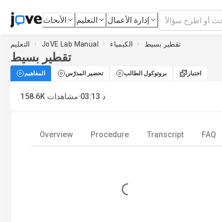
إدارة الأعمال
التعليم
الأبحاث
تقطير بسيط
الكيمياء
JoVE Lab Manual
التعليم
تقطير بسيط
اختبار
بروتوكول الطالب
تحضير المدرّس
المفاهيم
·
د
03:13
مشاهدات
158.6K
Overview
Procedure
Transcript
FAQ
Loading...