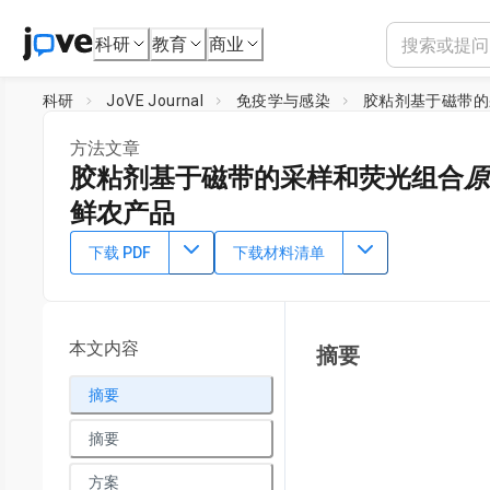
科研
教育
商业
科研
JoVE Journal
免疫学与感染
胶粘剂基于磁带的
方法文章
胶粘剂基于磁带的采样和荧光组合
原
鲜农产品
DOI：
10.3791/2308
⸱
2010年10月18日
下载 PDF
下载材料清单
1
2
,
Bledar Bisha
Byron F. Brehm-Stecher
1
Center for Meat Safety and Quality, Department of Animal 
Microbial Detection and Control Laboratory, Department of 
本文内容
摘要
University
摘要
摘要
方案