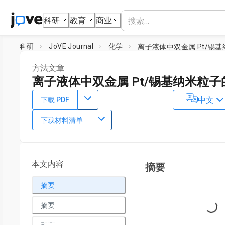
科研
教育
商业
科研
JoVE Journal
化学
离子液体中双金属 Pt/锡
方法文章
离子液体中双金属 Pt/锡基纳米粒子
DOI：
10.3791/58058
⸱
2018年8月23日
中文
下载 PDF
1
,
2
1
,
2
,
,
Christine Dietrich
Georgios Uzunidis
Yannick Träut
下载材料清单
1
,
2
Silke Behrens
1
2
Karlsruhe Institute of Technology (KIT)
,
Ruprecht-Karls 
Heidelberg
本文内容
摘要
摘要
摘要
Loading...