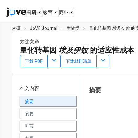
科研
教育
商业
科研
JoVE Journal
生物学
量化转基因
埃及伊蚊
的
方法文章
量化转基因
埃及伊蚊
的适应性成本
DOI：
10.3791/65136
⸱
2023年9月15日
下载 PDF
下载材料清单
1
,
2
1
,
,
Adeline E. Williams
Irma Sanchez-Vargas
Lindsay E.
1
Center for Vector-borne Infectious Diseases, Department o
Malaria and Vector Research, National Institute of Allergy an
本文内容
摘要
4
Sciences,
Vanderbilt University
,
National Center for Microb
摘要
摘要
引言