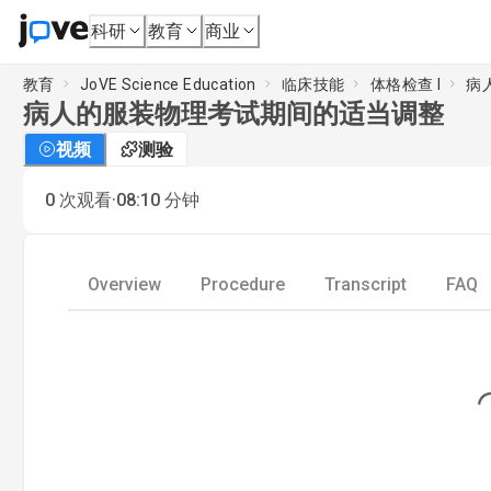
科研
教育
商业
教育
JoVE Science Education
临床技能
体格检查 I
病
病人的服装物理考试期间的适当调整
视频
测验
·
0
次观看
08:10
分钟
Overview
Procedure
Transcript
FAQ
Loading