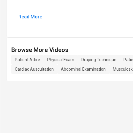
Read More
Browse More Videos
Patient Attire
Physical Exam
Draping Technique
Pati
Cardiac Auscultation
Abdominal Examination
Musculosk