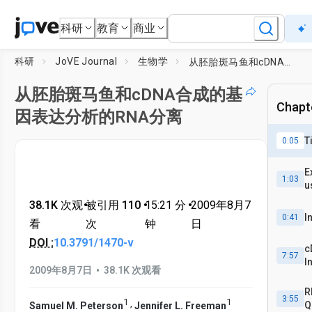
科研
教育
商业
科研
JoVE Journal
生物学
从胚胎斑马鱼和cDNA合成的基因表达分析的RNA分离
从胚胎斑马鱼和cDNA合成的基
Chapte
因表达分析的RNA分离
T
0:05
E
1:03
u
38.1K 次观
•
被引用 110
•
15:21
分
•
2009年8月7
I
0:41
看
次
钟
日
DOI :
10.3791/1470-v
c
7:57
I
•
2009年8月7日
38.1K 次观看
S
R
3:55
1
1
,
Q
Samuel M. Peterson
Jennifer L. Freeman