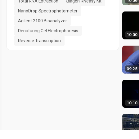
10:06
Total RNA Extraction
Qiagen RNeasy Kit
NanoDrop Spectrophotometer
Agilent 2100 Bioanalyzer
Denaturing Gel Electrophoresis
10:00
Reverse Transcription
09:25
10:10
11:42