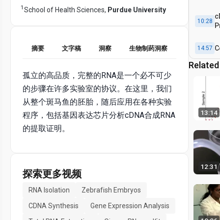
1
School of Health Sciences,
Purdue University
c
10:28
P
C
14:57
摘要
文字稿
洞察
生物制药洞察
Related
R
孤立的高品质，完整的RNA是一个必不可少
13:50
R
的步骤在许多实验室的协议。在这里，我们
从整个斑马鱼的胚胎，随后应用在各种实验
13:14
程序，包括基因表达芯片分析cDNA合成RNA
的提取证明。
12:31
探索更多视频
RNA Isolation
Zebrafish Embryos
CDNA Synthesis
Gene Expression Analysis