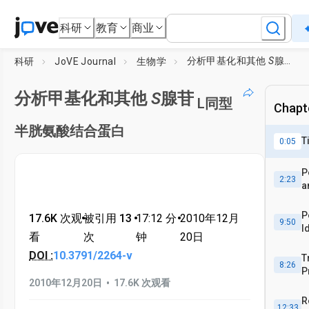
科研
教育
商业
分析甲基化和其他
S
腺苷
科研
JoVE Journal
生物学
L
分析甲基化和其他
S
腺苷
L同型
Chapte
半胱氨酸结合蛋白
T
0:05
P
2:23
a
P
17.6K 次观
•
被引用 13
•
17:12
分
•
2010年12月
9:50
I
看
次
钟
20日
S
DOI :
10.3791/2264-v
T
8:26
P
•
2010年12月20日
17.6K 次观看
P
R
12:33