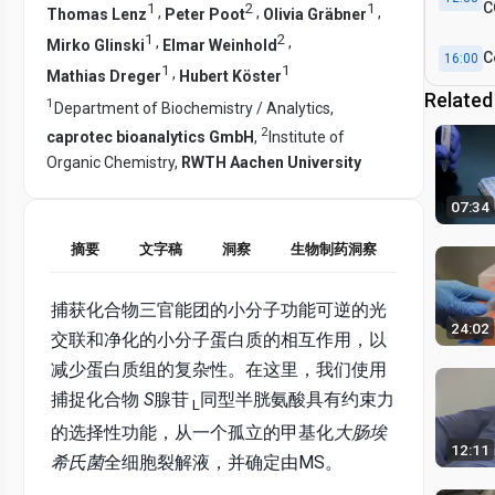
C
1
2
1
,
,
,
Thomas Lenz
Peter Poot
Olivia Gräbner
1
2
,
,
Mirko Glinski
Elmar Weinhold
C
16:00
1
1
,
Mathias Dreger
Hubert Köster
Related
1
Department of Biochemistry / Analytics,
2
caprotec bioanalytics GmbH
,
Institute of
Organic Chemistry,
RWTH Aachen University
07:34
摘要
文字稿
洞察
生物制药洞察
捕获化合物三官能团的小分子功能可逆的光
24:02
交联和净化的小分子蛋白质的相互作用，以
减少蛋白质组的复杂性。在这里，我们使用
捕捉化合物
S
腺苷
同型半胱氨酸具有约束力
L
的选择性功能，从一个孤立的甲基化
大肠埃
12:11
希氏菌
全细胞裂解液，并确定由MS。