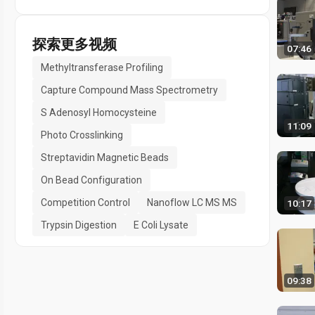
探索更多视频
07:46
Methyltransferase Profiling
Capture Compound Mass Spectrometry
S Adenosyl Homocysteine
11:09
Photo Crosslinking
Streptavidin Magnetic Beads
On Bead Configuration
Competition Control
Nanoflow LC MS MS
10:17
Trypsin Digestion
E Coli Lysate
09:38