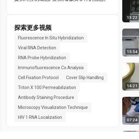
13:22
探索更多视频
Fluorescence In Situ Hybridization
Viral RNA Detection
15:54
RNA Probe Hybridization
Immunofluorescence Co Analysis
Cell Fixation Protocol
Cover Slip Handling
14:21
Triton X 100 Permeabilization
Antibody Staining Procedure
Microscopy Visualization Technique
HIV 1 RNA Localization
07:24