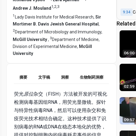
i
1
,
2
,
3
Andrew J. Mouland
C
9:34
1
Lady Davis Institute for Medical Research,
Sir
Related
Mortimer B. Davis Jewish General Hospital
,
2
Department of Microbiology and Immunology,
3
McGill University
,
Department of Medicine,
Division of Experimental Medicine,
McGill
06:00
University
摘要
文字稿
洞察
生物制药洞察
02:59
荧光
原位
杂交（FISH）方法被开发的可视化
检测病毒基因组RNA，用荧光显微镜。探针
与特异性病毒RNA，然后可以使用杂交和免
疫荧光技术相结合确定。这种技术提供了识
09:57
别病毒的RNA或DNA在稳态本地化的优势，
提供对控制细胞内的病毒贩卖事件的信息。