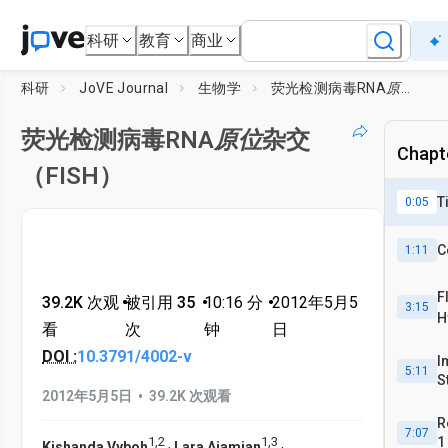
科研
教育
商业
科研
JoVE Journal
生物学
荧光检测病毒RNA
原位
杂交（
荧光检测病毒RNA
原位
杂交
Chapte
（FISH）
T
0:05
C
1:11
F
39.2K 次观
•
被引用 35
•
10:16
分
•
2012年5月5
3:15
H
看
次
钟
日
DOI :
10.3791/4002-v
I
5:11
S
•
2012年5月5日
39.2K 次观看
R
7:07
1
,
2
1
,
3
1
,
,
Kishanda Vyboh
Lara Ajamian