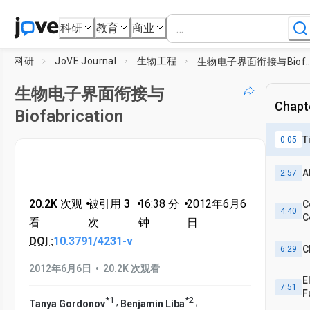
科研
教育
商业
科研
JoVE Journal
生物工程
生物电子界面衔接与Biofa
生物电子界面衔接与
Chapte
Biofabrication
T
0:05
A
2:57
20.2K 次观
•
被引用 3
•
16:38
分
•
2012年6月6
C
4:40
C
看
次
钟
日
DOI :
10.3791/4231-v
C
6:29
•
2012年6月6日
20.2K 次观看
E
7:51
F
*
1
*
2
,
,
Tanya Gordonov
Benjamin Liba