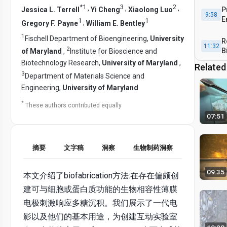
*
1
3
2
,
,
,
Jessica L. Terrell
Yi Cheng
Xiaolong Luo
P
9:58
E
1
1
,
Gregory F. Payne
William E. Bentley
1
Fischell Department of Bioengineering,
University
R
11:32
2
B
of Maryland
,
Institute for Bioscience and
o
Biotechnology Research,
University of Maryland
,
Related
C
3
14:41
Department of Materials Science and
Engineering,
University of Maryland
*
These authors contributed equally
07:51
摘要
文字稿
洞察
生物制药洞察
09:35
本文介绍了biofabrication方法:在存在偏颇创
建可与细胞或蛋白质功能的生物相容性薄膜
电极刺激响应多糖沉积。我们展示了一代电
影以及他们的基本用途，为创建互动实验室