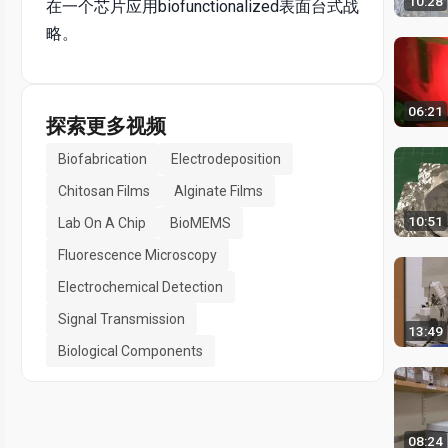
10:28
在一个芯片应用biofunctionalized表面台式战
略。
06:21
探索更多视频
Biofabrication
Electrodeposition
Chitosan Films
Alginate Films
10:51
Lab On A Chip
BioMEMS
Fluorescence Microscopy
Electrochemical Detection
Signal Transmission
13:49
Biological Components
08:24