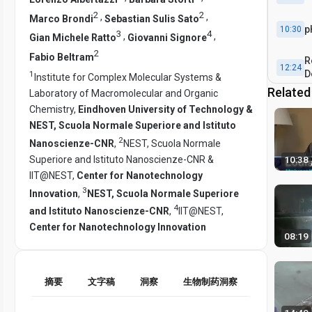
2
2
,
,
Marco Brondi
Sebastian Sulis Sato
p
10:30
3
4
,
,
Gian Michele Ratto
Giovanni Signore
2
Fabio Beltram
R
12:24
D
1
Institute for Complex Molecular Systems &
F
Related
Laboratory of Macromolecular and Organic
C
15:45
Chemistry,
Eindhoven University of Technology &
NEST, Scuola Normale Superiore and Istituto
2
Nanoscienze-CNR
,
NEST, Scuola Normale
Superiore and Istituto Nanoscienze-CNR &
10:38
IIT@NEST,
Center for Nanotechnology
3
Innovation
,
NEST, Scuola Normale Superiore
4
and Istituto Nanoscienze-CNR
,
IIT@NEST,
Center for Nanotechnology Innovation
08:19
摘要
文字稿
洞察
生物制药洞察