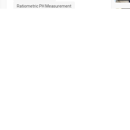
Ratiometric PH Measurement
Fluorescein TMR Conjugation
08:22
09:10
04:33
最后更新：1