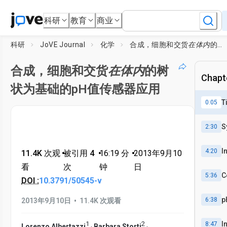
科研
教育
商业
科研
JoVE Journal
化学
合成，细胞和交货
在体内
的树状为基础的pH值传感器应用
合成，细胞和交货
在体内
的树
Chapte
状为基础的pH值传感器应用
T
0:05
S
2:30
I
4:20
11.4K 次观
•
被引用 4
•
16:19
分
•
2013年9月10
看
次
钟
日
C
5:36
DOI :
10.3791/50545-v
p
•
6:38
2013年9月10日
11.4K 次观看
I
1
2
8:47
,
,
Lorenzo Albertazzi
Barbara Storti