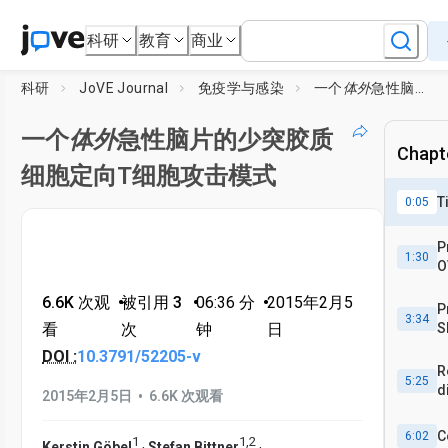
科研
教育
商业
科研
JoVE Journal
免疫学与感染
一个
体外
急性脑片的少突胶质细胞定向T细胞攻击模式
一个
体外
急性脑片的少突胶质
Chapte
细胞定向T细胞攻击模式
T
0:05
P
1:30
O
I)
6.6K 次观
•
被引用 3
•
06:36
分
•
2015年2月5
P
3:34
看
次
钟
日
S
T
DOI :
10.3791/52205-v
R
5:25
d
•
2015年2月5日
6.6K 次观看
C
6:02
1
1
,
2
,
,
Kerstin Göbel
Stefan Bittner