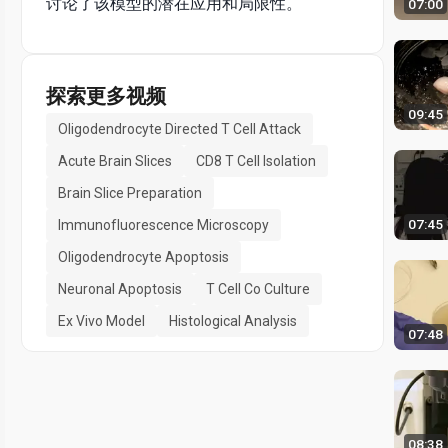
讨论了该模型的潜在应用和局限性。
07:00
探索更多视频
09:45
Oligodendrocyte Directed T Cell Attack
Acute Brain Slices
CD8 T Cell Isolation
Brain Slice Preparation
07:45
Immunofluorescence Microscopy
Oligodendrocyte Apoptosis
Neuronal Apoptosis
T Cell Co Culture
Ex Vivo Model
Histological Analysis
07:48
08:38