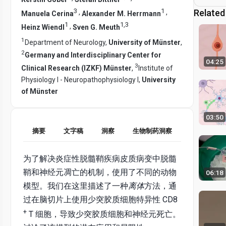
3
1
Related
,
,
Manuela Cerina
Alexander M. Herrmann
1
1
,
3
,
Heinz Wiendl
Sven G. Meuth
1
Department of Neurology,
University of Münster
,
2
Germany and Interdisciplinary Center for
04:25
3
Clinical Research (IZKF) Münster
,
Institute of
Physiology I - Neuropathophysiology I,
University
of Münster
03:50
摘要
文字稿
洞察
生物制药洞察
为了解决炎症性脱髓鞘疾病皮质病变中脱髓
鞘和神经元凋亡的机制，使用了不同的动物
06:18
模型。我们在这里描述了一种
离体
方法，通
过在脑切片上使用少突胶质细胞特异性 CD8
+
T 细胞，导致少突胶质细胞和神经元死亡。