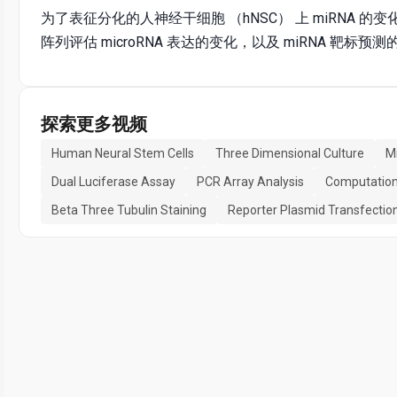
为了表征分化的人神经干细胞 （hNSC） 上 miRNA 的变化
阵列评估 microRNA 表达的变化，以及 miRNA 
探索更多视频
Human Neural Stem Cells
Three Dimensional Culture
M
Dual Luciferase Assay
PCR Array Analysis
Computationa
Beta Three Tubulin Staining
Reporter Plasmid Transfectio