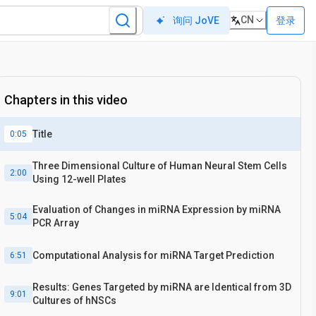
CN
登录
询问 JoVE
Chapters in this video
Title
0:05
Three Dimensional Culture of Human Neural Stem Cells
2:00
Using 12-well Plates
Evaluation of Changes in miRNA Expression by miRNA
5:04
PCR Array
Computational Analysis for miRNA Target Prediction
6:51
Results: Genes Targeted by miRNA are Identical from 3D
9:01
Cultures of hNSCs