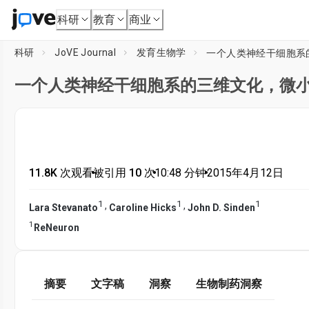
科研
教育
商业
科研
JoVE Journal
发育生物学
一个人类神经干细胞系
一个人类神经干细胞系的三维文化，微小
11.8K 次观看
•
被引用 10 次
•
10:48
分钟
•
2015年4月12日
1
1
1
,
,
Lara Stevanato
Caroline Hicks
John D. Sinden
1
ReNeuron
摘要
文字稿
洞察
生物制药洞察