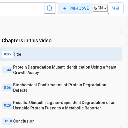
CN
登录
询问 JoVE
Chapters in this video
Title
0:05
Protein Degradation Mutant Identification Using a Yeast
1:44
Growth Assay
Biochemical Confirmation of Protein Degradation
5:06
Defects
Results: Ubiquitin Ligase-dependent Degradation of an
8:29
Unstable Protein Fused to a Metabolic Reporter
Conclusion
10:18