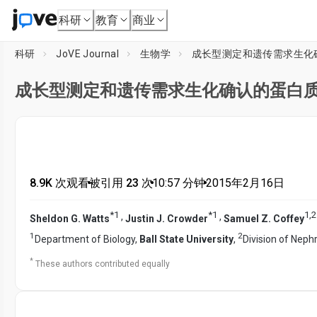
科研
教育
商业
科研
JoVE Journal
生物学
成长型测定和遗传需求生化
成长型测定和遗传需求生化确认的蛋白
8.9K 次观看
•
被引用 23 次
•
10:57
分钟
•
2015年2月16日
*
1
*
1
1
,
2
,
,
Sheldon G. Watts
Justin J. Crowder
Samuel Z. Coffey
1
2
Department of Biology,
Ball State University
,
Division of Neph
*
These authors contributed equally