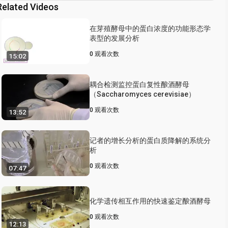
Related Videos
在芽殖酵母中的蛋白浓度的功能形态学
表型的发展分析
0
观看次数
15:02
耦合检测监控蛋白复性酿酒酵母
（Saccharomyces cerevisiae）
0
观看次数
13:52
记者的增长分析的蛋白质降解的系统分
析
0
观看次数
07:47
化学遗传相互作用的快速鉴定酿酒酵母
0
观看次数
12:13