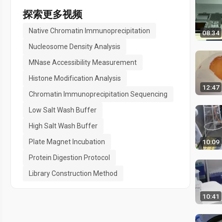
探索更多视频
Native Chromatin Immunoprecipitation
08:34
Nucleosome Density Analysis
MNase Accessibility Measurement
Histone Modification Analysis
12:47
Chromatin Immunoprecipitation Sequencing
Low Salt Wash Buffer
High Salt Wash Buffer
10:09
Plate Magnet Incubation
Protein Digestion Protocol
Library Construction Method
10:41