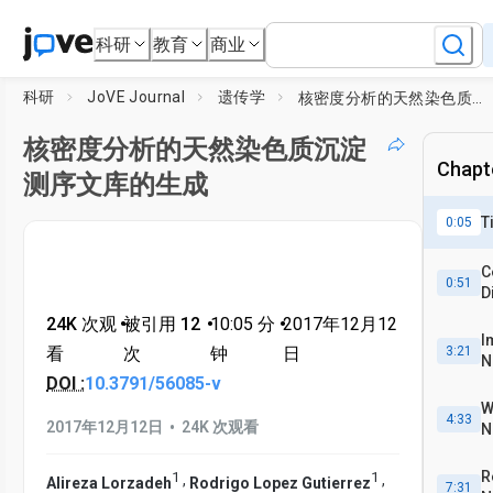
科研
教育
商业
科研
JoVE Journal
遗传学
核密度分析的天然染色质沉淀测序文库的生成
核密度分析的天然染色质沉淀
Chapte
测序文库的生成
T
0:05
C
0:51
D
D
24K 次观
•
被引用 12
•
10:05
分
•
2017年12月12
I
看
次
钟
日
3:21
N
DOI :
10.3791/56085-v
W
4:33
•
2017年12月12日
24K 次观看
N
R
1
1
,
,
Alireza Lorzadeh
Rodrigo Lopez Gutierrez
7:31