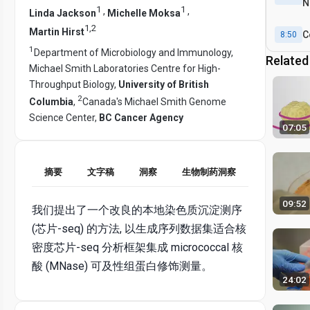
N
1
1
,
,
Linda Jackson
Michelle Moksa
L
1
,
2
Martin Hirst
C
8:50
1
Department of Microbiology and Immunology,
Related
Michael Smith Laboratories Centre for High-
Throughput Biology,
University of British
2
Columbia
,
Canada's Michael Smith Genome
Science Center,
BC Cancer Agency
07:05
摘要
文字稿
洞察
生物制药洞察
09:52
我们提出了一个改良的本地染色质沉淀测序
(芯片-seq) 的方法, 以生成序列数据集适合核
密度芯片-seq 分析框架集成 micrococcal 核
酸 (MNase) 可及性组蛋白修饰测量。
24:02