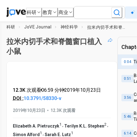
科研
教育
商业
科研
JoVE Journal
神经科学
拉米内切手术和脊髓窗口植入小鼠
拉米内切手术和脊髓窗口植入
Chapte
小鼠
T
0:04
B
0:51
L
12.3K 次观看
•
06:59
分钟
•
2019年10月23日
C
DOI :
10.3791/58330-v
3:56
a
•
2019年10月23日
12.3K 次观看
R
5:46
T
1
2
M
,
,
Elizabeth A. Pietruczyk
Terilyn K.L. Stephen
2
1
1
C
,
6:14
Simon Alford
Sarah E. Lutz
I