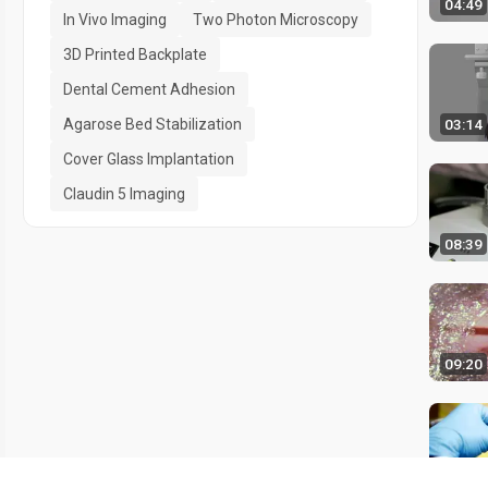
04:49
In Vivo Imaging
Two Photon Microscopy
3D Printed Backplate
Dental Cement Adhesion
Agarose Bed Stabilization
03:14
Cover Glass Implantation
Claudin 5 Imaging
08:39
09:20
10:56