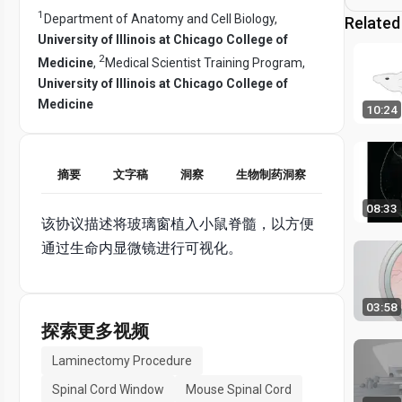
1
Department of Anatomy and Cell Biology,
Related
University of Illinois at Chicago College of
2
Medicine
,
Medical Scientist Training Program,
University of Illinois at Chicago College of
Medicine
10:24
摘要
文字稿
洞察
生物制药洞察
08:33
该协议描述将玻璃窗植入小鼠脊髓，以方便
通过生命内显微镜进行可视化。
03:58
探索更多视频
Laminectomy Procedure
Spinal Cord Window
Mouse Spinal Cord