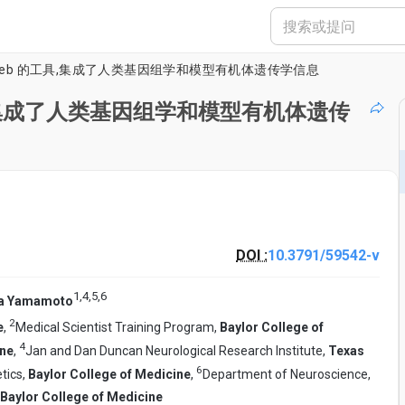
于 Web 的工具,集成了人类基因组学和模型有机体遗传学信息
工具,集成了人类基因组学和模型有机体遗传
DOI :
10.3791/59542-v
1
,
4
,
5
,
6
ya Yamamoto
2
e
,
Medical Scientist Training Program,
Baylor College of
4
ine
,
Jan and Dan Duncan Neurological Research Institute,
Texas
6
tics,
Baylor College of Medicine
,
Department of Neuroscience,
Baylor College of Medicine