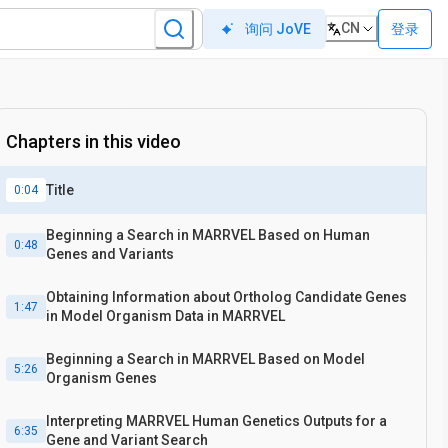
CN
登录
询问 JoVE
Chapters in this video
Title
0:04
Beginning a Search in MARRVEL Based on Human
0:48
Genes and Variants
Obtaining Information about Ortholog Candidate Genes
1:47
in Model Organism Data in MARRVEL
Beginning a Search in MARRVEL Based on Model
5:26
Organism Genes
Interpreting MARRVEL Human Genetics Outputs for a
6:35
Gene and Variant Search