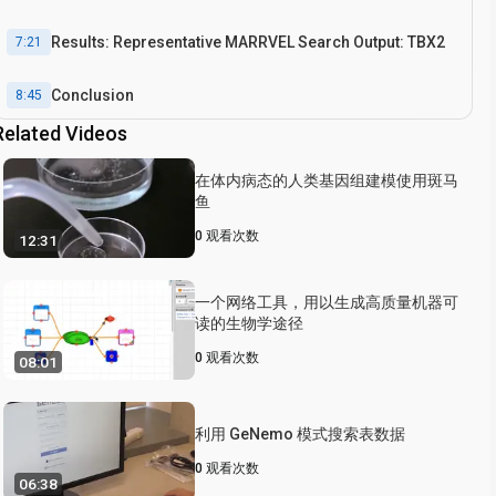
Results: Representative MARRVEL Search Output: TBX2
7:21
Conclusion
8:45
Related Videos
在体内病态的人类基因组建模使用斑马
鱼
0
观看次数
12:31
一个网络工具，用以生成高质量机器可
读的生物学途径
0
观看次数
08:01
利用 GeNemo 模式搜索表数据
0
观看次数
06:38