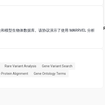
和模型生物体数据库。该协议演示了使用 MARRVEL 分析
Rare Variant Analysis
Gene Variant Search
e Protein Alignment
Gene Ontology Terms