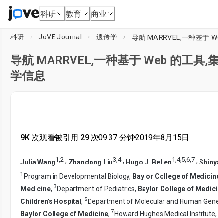
科研
教育
商业
科研
JoVE Journal
遗传学
导航 MARRVEL,一种基
导航 MARRVEL,一种基于 Web 的
学信息
9K 次观看
•
被引用 29 次
•
09:37
分钟
•
2019年8月15日
1
,
2
3
,
4
1
,
4
,
5
,
6
,
7
,
,
,
Julia Wang
Zhandong Liu
Hugo J. Bellen
Shin
1
Program in Developmental Biology,
Baylor College of Medicin
3
Medicine
,
Department of Pediatrics,
Baylor College of Medic
5
Children's Hospital
,
Department of Molecular and Human Gene
7
Baylor College of Medicine
,
Howard Hughes Medical Institute,